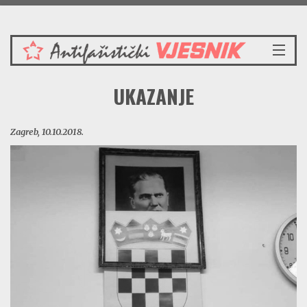
Petak 7.8.2026.
NASLOVNICA
UKAZANJE
VIJESTI
REDAKCIJSKI KOMENTAR
Zagreb, 10.10.2018.
VJESNIKOV KALENDAR
CRVENI ZABAVNIK
PRENOSIMO
SPOMENICI
BORBENA BIBLIOTEKA
NAŠE PJESME