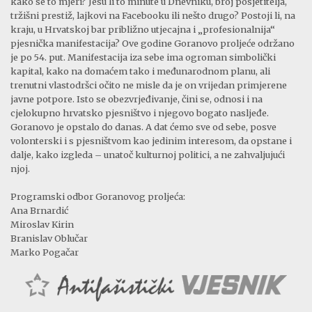
kako se to mjeri? Jesu li to minute u Dnevniku, broj posjetitelja,
tržišni prestiž, lajkovi na Facebooku ili nešto drugo? Postoji li, na
kraju, u Hrvatskoj bar približno utjecajna i „profesionalnija“
pjesnička manifestacija? Ove godine Goranovo proljeće održano
je po 54. put. Manifestacija iza sebe ima ogroman simbolički
kapital, kako na domaćem tako i međunarodnom planu, ali
trenutni vlastodršci očito ne misle da je on vrijedan primjerene
javne potpore. Isto se obezvrjeđivanje, čini se, odnosi i na
cjelokupno hrvatsko pjesništvo i njegovo bogato nasljeđe.
Goranovo je opstalo do danas. A dat ćemo sve od sebe, posve
volonterski i s pjesništvom kao jedinim interesom, da opstane i
dalje, kako izgleda – unatoč kulturnoj politici, a ne zahvaljujući
njoj.
Programski odbor Goranovog proljeća:
Ana Brnardić
Miroslav Kirin
Branislav Oblučar
Marko Pogačar