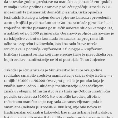
da se svake godine predstave na manifestacijama u 13 europskih
zemalja. Svake godine Goranovo proljeće ugošćuje između 15 i 20
inozemnih te petnaestak domaćih pjesnika, tiska opsežan
festivalski katalog u kojem donosi pjesme laureata i prevedenih
autora, knjiški prvijenac laureata Gorana za mlade pjesnike, kao i
trojezične zbirke pjesama gostujućih autora u sklopu Versopolisa,
u nakladi od po 1.000 primjeraka. Goranovo proljeće zasnovano je
na isključivo volonterskom radu i entuzijazmu programskih
odbora u Zagrebu i Lukovdolu, kao i na radu čitave mreže
stručnjaka iz područja književnosti i filologije – književnih
kritičara i znanstvenika koji čine stručne žirije te prevoditelja bez
kojih ovakve manifestacije ne bi ni postojale. To su činjenice.
Također je i činjenica da je Ministarstvo kulture ove godine
radikalno smanjilo sredstva manifestacije čak za dvije trećine – s
ranijih 150.000 na 50.000. Ova vijest poslala je poruku koja je
značila samo jedno – ukidanje manifestacije u dosadašnjem
značaju i obujmu. Ministarstvo je na traženje Odbora u zadnji čas
povisilo sredstva za 30.000, što je značilo izvedivu, ali bitno
reduciranu manifestaciju: nagrada Goranov vijenac upola je
smanjena (nekada je iznosila 20.000 kn), nije bilo novca za
tradicionalan odlazak u Lukovdol, kao ni za tiskanje festivalskog
kataloga i ostalih materijala, radilo se volonterski i u segmentima