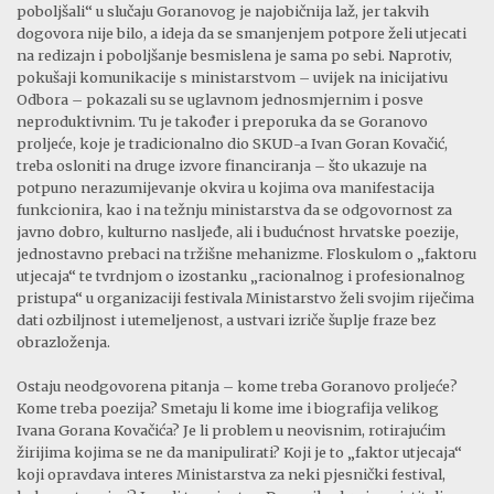
poboljšali“ u slučaju Goranovog je najobičnija laž, jer takvih
dogovora nije bilo, a ideja da se smanjenjem potpore želi utjecati
na redizajn i poboljšanje besmislena je sama po sebi. Naprotiv,
pokušaji komunikacije s ministarstvom – uvijek na inicijativu
Odbora – pokazali su se uglavnom jednosmjernim i posve
neproduktivnim. Tu je također i preporuka da se Goranovo
proljeće, koje je tradicionalno dio SKUD-a Ivan Goran Kovačić,
treba osloniti na druge izvore financiranja – što ukazuje na
potpuno nerazumijevanje okvira u kojima ova manifestacija
funkcionira, kao i na težnju ministarstva da se odgovornost za
javno dobro, kulturno nasljeđe, ali i budućnost hrvatske poezije,
jednostavno prebaci na tržišne mehanizme. Floskulom o „faktoru
utjecaja“ te tvrdnjom o izostanku „racionalnog i profesionalnog
pristupa“ u organizaciji festivala Ministarstvo želi svojim riječima
dati ozbiljnost i utemeljenost, a ustvari izriče šuplje fraze bez
obrazloženja.
Ostaju neodgovorena pitanja – kome treba Goranovo proljeće?
Kome treba poezija? Smetaju li kome ime i biografija velikog
Ivana Gorana Kovačića? Je li problem u neovisnim, rotirajućim
žirijima kojima se ne da manipulirati? Koji je to „faktor utjecaja“
koji opravdava interes Ministarstva za neki pjesnički festival,