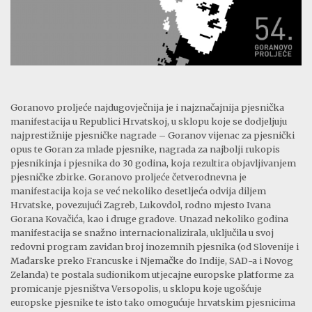
Goranovo proljeće najdugovječnija je i najznačajnija pjesnička
manifestacija u Republici Hrvatskoj, u sklopu koje se dodjeljuju
najprestižnije pjesničke nagrade – Goranov vijenac za pjesnički
opus te Goran za mlade pjesnike, nagrada za najbolji rukopis
pjesnikinja i pjesnika do 30 godina, koja rezultira objavljivanjem
pjesničke zbirke. Goranovo proljeće četverodnevna je
manifestacija koja se već nekoliko desetljeća odvija diljem
Hrvatske, povezujući Zagreb, Lukovdol, rodno mjesto Ivana
Gorana Kovačića, kao i druge gradove. Unazad nekoliko godina
manifestacija se snažno internacionalizirala, uključila u svoj
redovni program zavidan broj inozemnih pjesnika (od Slovenije i
Mađarske preko Francuske i Njemačke do Indije, SAD-a i Novog
Zelanda) te postala sudionikom utjecajne europske platforme za
promicanje pjesništva Versopolis, u sklopu koje ugošćuje
europske pjesnike te isto tako omogućuje hrvatskim pjesnicima