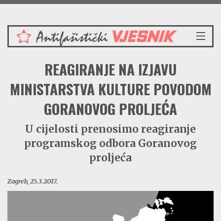
Nedjelja 9.8.2026.
NASLOVNICA
REAGIRANJE NA IZJAVU
VIJESTI
REDAKCIJSKI KOMENTAR
MINISTARSTVA KULTURE POVODOM
VJESNIKOV KALENDAR
GORANOVOG PROLJEĆA
CRVENI ZABAVNIK
PRENOSIMO
U cijelosti prenosimo reagiranje
SPOMENICI
programskog odbora Goranovog
BORBENA BIBLIOTEKA
proljeća
NAŠE PJESME
Zagreb, 25.3.2017.