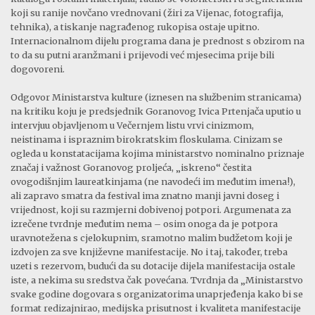
koji su ranije novčano vrednovani (žiri za Vijenac, fotografija,
tehnika), a tiskanje nagrađenog rukopisa ostaje upitno.
Internacionalnom dijelu programa dana je prednost s obzirom na
to da su putni aranžmani i prijevodi već mjesecima prije bili
dogovoreni.
Odgovor Ministarstva kulture (iznesen na službenim stranicama)
na kritiku koju je predsjednik Goranovog Ivica Prtenjača uputio u
intervjuu objavljenom u Večernjem listu vrvi cinizmom,
neistinama i ispraznim birokratskim floskulama. Cinizam se
ogleda u konstatacijama kojima ministarstvo nominalno priznaje
značaj i važnost Goranovog proljeća, „iskreno“ čestita
ovogodišnjim laureatkinjama (ne navodeći im međutim imena!),
ali zapravo smatra da festival ima znatno manji javni doseg i
vrijednost, koji su razmjerni dobivenoj potpori. Argumenata za
izrečene tvrdnje međutim nema – osim onoga da je potpora
uravnotežena s cjelokupnim, sramotno malim budžetom koji je
izdvojen za sve književne manifestacije. No i taj, također, treba
uzeti s rezervom, budući da su dotacije dijela manifestacija ostale
iste, a nekima su sredstva čak povećana. Tvrdnja da „Ministarstvo
svake godine dogovara s organizatorima unaprjeđenja kako bi se
format redizajnirao, medijska prisutnost i kvaliteta manifestacije