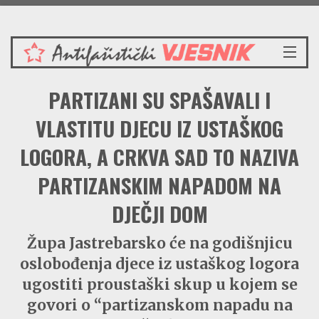
Petak 7.8.2026.
NASLOVNICA
PARTIZANI SU SPAŠAVALI I
VIJESTI
REDAKCIJSKI KOMENTAR
VLASTITU DJECU IZ USTAŠKOG
VJESNIKOV KALENDAR
LOGORA, A CRKVA SAD TO NAZIVA
CRVENI ZABAVNIK
PARTIZANSKIM NAPADOM NA
PRENOSIMO
SPOMENICI
DJEČJI DOM
BORBENA BIBLIOTEKA
NAŠE PJESME
Župa Jastrebarsko će na godišnjicu
oslobođenja djece iz ustaškog logora
ugostiti proustaški skup u kojem se
govori o “partizanskom napadu na