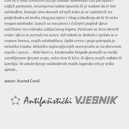
Čim su ti mali izmučeni sužnji ustaške samovlasti čuli pucnjavu i
vidjeli partizane, neizmjerna radost ispunila ih je nadom da će biti
oslobođeni. Kasnije smo doznali od njih kako su se usplahirili svi
podjednako od straha zbog pucnjave i zbog uzbuđenja da bi ih neko
mogao osloboditi. Ganuli su nas povici i čežnjivi pogledi djece
načičkane iza rešetaka zaključanog logora. Partizani su brzo otvorili
vrata i djeca su jurnula na sunce. Od radosti su skakala i vješala se o
vratove boraca, svojih oslobodilaca. Opšta vreva i graja potrajala je
nekoliko časaka. Nekoliko najiscrpljenijih onesvjestilo se na dnevnom
svjetlu i suncu ... Neki borci 4. kordunaške brigade pronašli su među
zarobljenom djecom svoju, neko sina ili kćer, ili djecu svojih rođaka ili
komšija. To oduševljenje oslobođenih malih logoraša vrlo je teško
opisati...
Autor: Bartul Čović