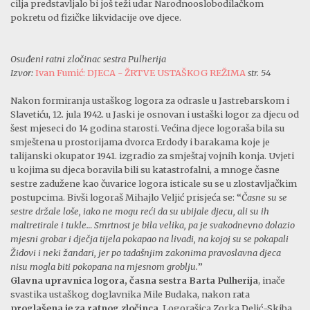
cilja predstavljalo bi još teži udar Narodnooslobodilačkom
pokretu od fizičke likvidacije ove djece.
Osuđeni ratni zločinac sestra Pulherija
Izvor:
Ivan Fumić: DJECA - ŽRTVE USTAŠKOG REŽIMA
str. 54
Nakon formiranja ustaškog logora za odrasle u Jastrebarskom i
Slavetiću, 12. jula 1942. u Jaski je osnovan i ustaški logor za djecu od
šest mjeseci do 14 godina starosti. Većina djece logoraša bila su
smještena u prostorijama dvorca Erdody i barakama koje je
talijanski okupator 1941. izgradio za smještaj vojnih konja. Uvjeti
u kojima su djeca boravila bili su katastrofalni, a mnoge časne
sestre zadužene kao čuvarice logora isticale su se u zlostavljačkim
postupcima. Bivši logoraš Mihajlo Veljić prisjeća se: “
Časne su se
sestre držale loše, iako ne mogu reći da su ubijale djecu, ali su ih
maltretirale i tukle… Smrtnost je bila velika, pa je svakodnevno dolazio
mjesni grobar i dječja tijela pokapao na livadi, na kojoj su se pokapali
Židovi i neki žandari, jer po tadašnjim zakonima pravoslavna djeca
nisu mogla biti pokopana na mjesnom groblju.
”
Glavna upravnica logora, časna sestra Barta Pulherija
, inače
svastika ustaškog doglavnika Mile Budaka, nakon rata
proglašena je za ratnog zločinca
. Logorašica Zorka Delić-Skiba