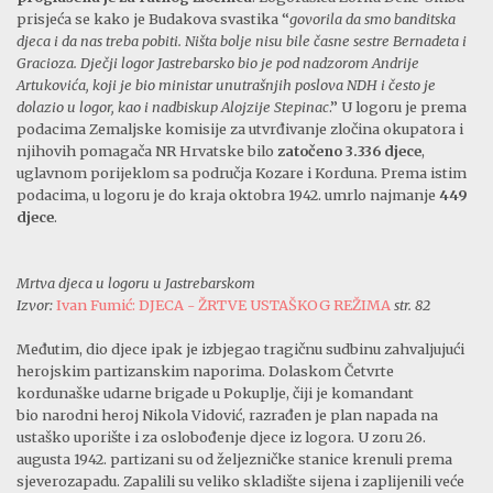
prisjeća se kako je Budakova svastika “
govorila da smo banditska
djeca i da nas treba pobiti. Ništa bolje nisu bile časne sestre Bernadeta i
Gracioza. Dječji logor Jastrebarsko bio je pod nadzorom Andrije
Artukovića, koji je bio ministar unutrašnjih poslova NDH i često je
dolazio u logor, kao i nadbiskup Alojzije Stepinac
.” U logoru je prema
podacima Zemaljske komisije za utvrđivanje zločina okupatora i
njihovih pomagača NR Hrvatske bilo
zatočeno 3.336 djece
,
uglavnom porijeklom sa područja Kozare i Korduna. Prema istim
podacima, u logoru je do kraja oktobra 1942. umrlo najmanje
449
djece
.
Mrtva djeca u logoru u Jastrebarskom
Izvor:
Ivan Fumić: DJECA - ŽRTVE USTAŠKOG REŽIMA
str. 82
Međutim, dio djece ipak je izbjegao tragičnu sudbinu zahvaljujući
herojskim partizanskim naporima. Dolaskom Četvrte
kordunaške udarne brigade u Pokuplje, čiji je komandant
bio narodni heroj Nikola Vidović, razrađen je plan napada na
ustaško uporište i za oslobođenje djece iz logora. U zoru 26.
augusta 1942. partizani su od željezničke stanice krenuli prema
sjeverozapadu. Zapalili su veliko skladište sijena i zaplijenili veće