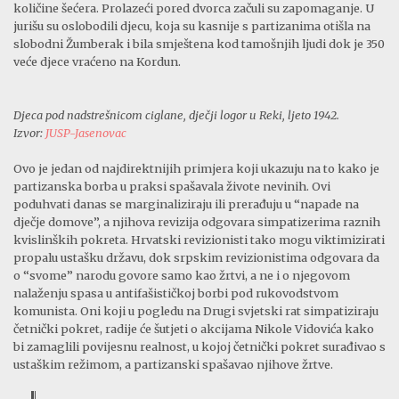
količine šećera. Prolazeći pored dvorca začuli su zapomaganje. U
jurišu su oslobodili djecu, koja su kasnije s partizanima otišla na
slobodni Žumberak i bila smještena kod tamošnjih ljudi dok je 350
veće djece vraćeno na Kordun.
Djeca pod nadstrešnicom ciglane, dječji logor u Reki, ljeto 1942.
Izvor:
JUSP-Jasenovac
Ovo je jedan od najdirektnijih primjera koji ukazuju na to kako je
partizanska borba u praksi spašavala živote nevinih. Ovi
poduhvati danas se marginaliziraju ili prerađuju u “napade na
dječje domove”, a njihova revizija odgovara simpatizerima raznih
kvislinških pokreta. Hrvatski revizionisti tako mogu viktimizirati
propalu ustašku državu, dok srpskim revizionistima odgovara da
o “svome” narodu govore samo kao žrtvi, a ne i o njegovom
nalaženju spasa u antifašističkoj borbi pod rukovodstvom
komunista. Oni koji u pogledu na Drugi svjetski rat simpatiziraju
četnički pokret, radije će šutjeti o akcijama Nikole Vidovića kako
bi zamaglili povijesnu realnost, u kojoj četnički pokret surađivao s
ustaškim režimom, a partizanski spašavao njihove žrtve.