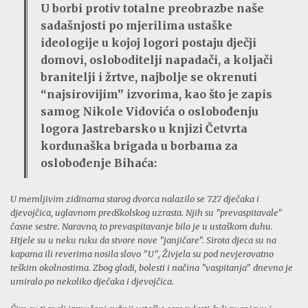
U borbi protiv totalne preobrazbe naše
sadašnjosti po mjerilima ustaške
ideologije u kojoj logori postaju dječji
domovi, osloboditelji napadači, a koljači
branitelji i žrtve, najbolje se okrenuti
“najsirovijim” izvorima, kao što je zapis
samog Nikole Vidovića o oslobođenju
logora Jastrebarsko u knjizi Četvrta
kordunaška brigada u borbama za
oslobođenje Bihaća:
U memljivim zidinama starog dvorca nalazilo se 727 dječaka i
djevojčica, uglavnom predškolskog uzrasta. Njih su "prevaspitavale"
časne sestre. Naravno, to prevaspitavanje bilo je u ustaškom duhu.
Htjele su u neku ruku da stvore nove "janjičare". Sirota djeca su na
kapama ili reverima nosila slovo "U", Živjela su pod nevjerovatno
teškim okolnostima. Zbog gladi, bolesti i načina "vaspitanja" dnevno je
umiralo po nekoliko dječaka i djevojčica.