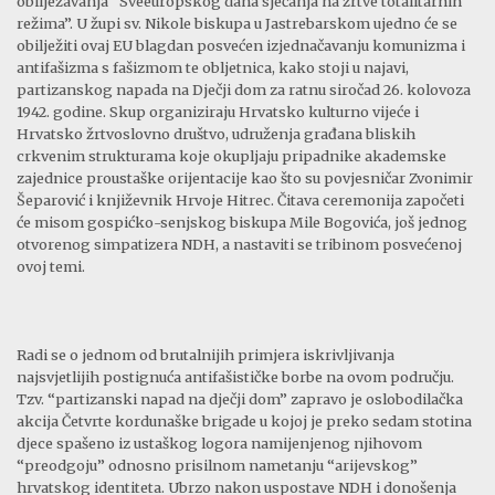
obilježavanja “Sveeuropskog dana sjećanja na žrtve totalitarnih
režima”. U župi sv. Nikole biskupa u Jastrebarskom ujedno će se
obilježiti ovaj EU blagdan posvećen izjednačavanju komunizma i
antifašizma s fašizmom te obljetnica, kako stoji u najavi,
partizanskog napada na Dječji dom za ratnu siročad 26. kolovoza
1942. godine. Skup organiziraju Hrvatsko kulturno vijeće i
Hrvatsko žrtvoslovno društvo, udruženja građana bliskih
crkvenim strukturama koje okupljaju pripadnike akademske
zajednice proustaške orijentacije kao što su povjesničar Zvonimir
Šeparović i književnik Hrvoje Hitrec. Čitava ceremonija započeti
će misom gospićko-senjskog biskupa Mile Bogovića, još jednog
otvorenog simpatizera NDH, a nastaviti se tribinom posvećenoj
ovoj temi.
Radi se o jednom od brutalnijih primjera iskrivljivanja
najsvjetlijih postignuća antifašističke borbe na ovom području.
Tzv. “partizanski napad na dječji dom” zapravo je oslobodilačka
akcija Četvrte kordunaške brigade u kojoj je preko sedam stotina
djece spašeno iz ustaškog logora namijenjenog njihovom
“preodgoju” odnosno prisilnom nametanju “arijevskog”
hrvatskog identiteta. Ubrzo nakon uspostave NDH i donošenja