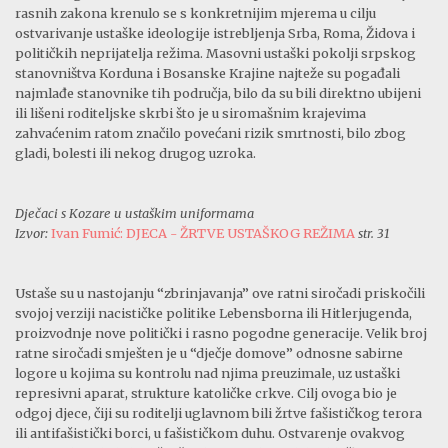
rasnih zakona krenulo se s konkretnijim mjerema u cilju
ostvarivanje ustaške ideologije istrebljenja Srba, Roma, Židova i
političkih neprijatelja režima. Masovni ustaški pokolji srpskog
stanovništva Korduna i Bosanske Krajine najteže su pogađali
najmlađe stanovnike tih područja, bilo da su bili direktno ubijeni
ili lišeni roditeljske skrbi što je u siromašnim krajevima
zahvaćenim ratom značilo povećani rizik smrtnosti, bilo zbog
gladi, bolesti ili nekog drugog uzroka.
Dječaci s Kozare u ustaškim uniformama
Izvor:
Ivan Fumić: DJECA - ŽRTVE USTAŠKOG REŽIMA
str. 31
Ustaše su u nastojanju “zbrinjavanja” ove ratni siročadi priskočili
svojoj verziji nacističke politike Lebensborna ili Hitlerjugenda,
proizvodnje nove politički i rasno pogodne generacije. Velik broj
ratne siročadi smješten je u “dječje domove” odnosne sabirne
logore u kojima su kontrolu nad njima preuzimale, uz ustaški
represivni aparat, strukture katoličke crkve. Cilj ovoga bio je
odgoj djece, čiji su roditelji uglavnom bili žrtve fašističkog terora
ili antifašistički borci, u fašističkom duhu. Ostvarenje ovakvog