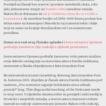
Prenijeli su članak bez rezerve i provjere navedenih citata, a što
jako jednostavno moglo na
Youtube videu
navedene emisije.
Nakon što je dokazano da
nit je Goldstein rekao što se tvrdilo u
komentaru
i da navedene brojke od 2000-4500 žrtava prolaze kao
istina samo na Kamenjaru i Narodu.hr taj sramotni tekst i dalje
stoji ne samo na krajnje desničarskim već i na mainstream
portalima.
Danas se u vezi ovog članaka oglasila i
Javna ustanova Spomen
područja Jasenovac čiju reakciju u cijelosti prenosimo
:
Javna ustanova Spomen područje Jasenovac ovim putem izražava
svoje duboko neslaganje sa stavovima autora Davida Goldmana,
iznesenim u članku objavljenom u listu Jerusalem Post.
Na internetskoj stranici izraelskog dnevnog lista Jerusalem Post
14. kolovoza 2021. objavljen je članak autora Davida Goldmana pod
nazivom „Ovo sramotno ruganje holokaustu mora odmah
prestati“ (eng. This disgraceful mocking of the Holocaust needs
to stop now). U sljedećim danima tekst su prenijeli i neki mediji iz
Hrvatske i susjednih zemalja, a stavovi autora izneseni u tekstu
izazvali su reakcije zainteresirane javnosti. Nakon ovih reakcija,