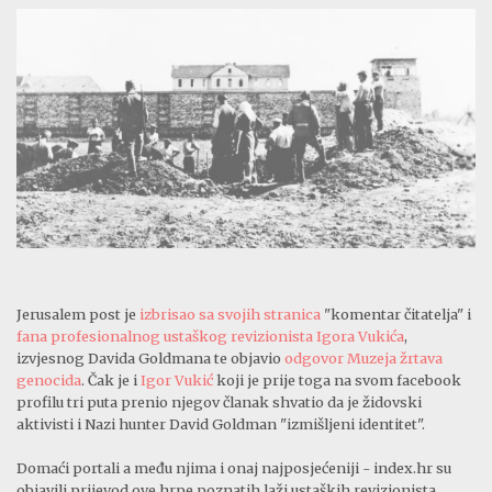
Jerusalem post je
izbrisao sa svojih stranica
"komentar čitatelja" i
fana profesionalnog ustaškog revizionista Igora Vukića
,
izvjesnog Davida Goldmana te objavio
odgovor Muzeja žrtava
genocida
. Čak je i
Igor Vukić
koji je prije toga na svom facebook
profilu tri puta prenio njegov članak shvatio da je židovski
aktivisti i Nazi hunter David Goldman "izmišljeni identitet".
Domaći portali a među njima i onaj najposjećeniji - index.hr su
objavili prijevod ove hrpe poznatih laži ustaških revizionista.