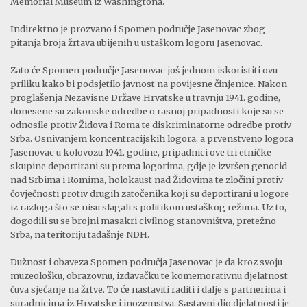
Memorial Museum iz Washingtona.
Indirektno je prozvano i Spomen područje Jasenovac zbog
pitanja broja žrtava ubijenih u ustaškom logoru Jasenovac.
Zato će Spomen područje Jasenovac još jednom iskoristiti ovu
priliku kako bi podsjetilo javnost na povijesne činjenice. Nakon
proglašenja Nezavisne Države Hrvatske u travnju 1941. godine,
donesene su zakonske odredbe o rasnoj pripadnosti koje su se
odnosile protiv Židova i Roma te diskriminatorne odredbe protiv
Srba. Osnivanjem koncentracijskih logora, a prvenstveno logora
Jasenovac u kolovozu 1941. godine, pripadnici ove tri etničke
skupine deportirani su prema logorima, gdje je izvršen genocid
nad Srbima i Romima, holokaust nad Židovima te zločini protiv
čovječnosti protiv drugih zatočenika koji su deportirani u logore
iz razloga što se nisu slagali s politikom ustaškog režima. Uz to,
dogodili su se brojni masakri civilnog stanovništva, pretežno
Srba, na teritoriju tadašnje NDH.
Dužnost i obaveza Spomen područja Jasenovac je da kroz svoju
muzeološku, obrazovnu, izdavačku te komemorativnu djelatnost
čuva sjećanje na žrtve. To će nastaviti raditi i dalje s partnerima i
suradnicima iz Hrvatske i inozemstva. Sastavni dio djelatnosti je