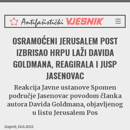
Četvrtak 6.8.2026.
NASLOVNICA
OSRAMOĆENI JERUSALEM POST
VIJESTI
REDAKCIJSKI KOMENTAR
IZBRISAO HRPU LAŽI DAVIDA
VJESNIKOV KALENDAR
GOLDMANA, REAGIRALA I JUSP
CRVENI ZABAVNIK
JASENOVAC
PRENOSIMO
SPOMENICI
Reakcija Javne ustanove Spomen
BORBENA BIBLIOTEKA
područje Jasenovac povodom članka
NAŠE PJESME
autora Davida Goldmana, objavljenog
u listu Jerusalem Pos
Zagreb, 18.8.2021.