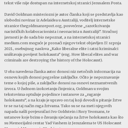
tekst više nije dostupan na internetskoj stranici Jerusalem Posta.
David Goldman misteriozni je autor članka koji se predstavlja kao
slobodni novinar iz Adelaidea u Australiji, voditelj internetske
stranice thegoldmanreport.org, posvećene „razotkrivanju
nacističkih kolaboracionista i neonacista u Australiji“. Stručnoj
javnosti je do sada bio nepoznat, a na internetskoj stranici
medium.com moguće je pronaći njegov tekst objavljen 17. srpnja
2021., osebujnog naslova „Kako liberalne elite i ratni kriminalci
uništavaju povijest holokausta“ (eng. How liberal elites and war
criminals are destroying the history of the Holocaust).
U oba navedena članka autor donosi niz netočnih informacija na
osnovu kojih donosi pogrešne zaključke. Očito je nepoznavanje
teme o kojoj piše, a zaključke donosi na osnovi neznanstvenih
izvora. U čudnom izokretanju činjenica, Goldman u svojim
tekstovima optužuje pojedince i ustanove za „ruganje
holokaustu“, a na kraju je upravo on taj koji dovodi u pitanje žrtve
te se na taj način ruga žrtvama. Tako su se na meti njegovih
napada našli povjesničari Ivo Goldstein i Rory Yeomans, te
ustanove koje brinu o čuvanju sjećanja na žrtve holokausta kao što
su Memorijalni centar Yad Vashem iz Jeruzalema te US Holocaust