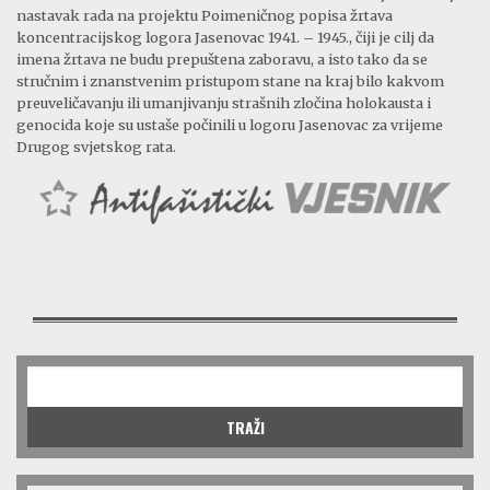
nastavak rada na projektu Poimeničnog popisa žrtava
koncentracijskog logora Jasenovac 1941. – 1945., čiji je cilj da
imena žrtava ne budu prepuštena zaboravu, a isto tako da se
stručnim i znanstvenim pristupom stane na kraj bilo kakvom
preuveličavanju ili umanjivanju strašnih zločina holokausta i
genocida koje su ustaše počinili u logoru Jasenovac za vrijeme
Drugog svjetskog rata.