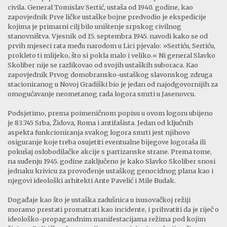
civila. General Tomislav Sertić, ustaša od 1940. godine, kao
zapovjednik Prve ličke ustaške bojne predvodio je ekspedicije
kojima je primarni cilj bilo uništenje srpskog civilnog
stanovništva. Vjesnik od 15. septembra 1945. navodi kako se od
prvih mjeseci rata među narodom u Lici pjevalo: »Sertiću, Sertiću,
prokleto ti mlijeko, što si pokla malo i veliko.« Ni general Slavko
Skoliber nije se razlikovao od svojih ustaških suboraca. Kao
zapovjednik Prvog domobransko-ustaškog slavonskog zdruga
stacioniranog u Novoj Gradiški bio je jedan od najodgovornijih za
omogućavanje neometanog rada logora smrti u Jasenovcu.
Podsjetimo, prema poimeničnom popisu u ovom logoru ubijeno
je 83.745 Srba, Židova, Roma i antifašista. Jedan od ključnih
aspekta funkcioniranja svakog logora smrti jest njihovo
osiguranje koje treba osujetiti eventualne bijegove logoraša ili
pokušaj oslobodilačke akcije s partizanske strane. Prema tome,
na suđenju 1945. godine zaključeno je kako Slavko Skoliber snosi
jednaku krivicu za provođenje ustaškog genocidnog plana kao i
njegovi ideološki arhitekti Ante Pavelić i Mile Budak.
Događaje kao što je ustaška zadušnica u isusovačkoj režiji
moramo prestati promatrati kao incidente, i prihvatiti da je riječ o
ideološko-propagandnim manifestacijama režima pod kojim