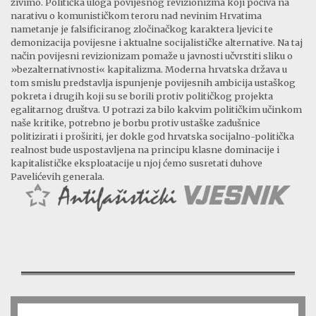
živimo. Politička uloga povijesnog revizionizma koji počiva na
narativu o komunističkom teroru nad nevinim Hrvatima
nametanje je falsificiranog zločinačkog karaktera ljevici te
demonizacija povijesne i aktualne socijalističke alternative. Na taj
način povijesni revizionizam pomaže u javnosti učvrstiti sliku o
»bezalternativnosti« kapitalizma. Moderna hrvatska država u
tom smislu predstavlja ispunjenje povijesnih ambicija ustaškog
pokreta i drugih koji su se borili protiv političkog projekta
egalitarnog društva. U potrazi za bilo kakvim političkim učinkom
naše kritike, potrebno je borbu protiv ustaške zadušnice
politizirati i proširiti, jer dokle god hrvatska socijalno-politička
realnost bude uspostavljena na principu klasne dominacije i
kapitalističke eksploatacije u njoj ćemo susretati duhove
Pavelićevih generala.