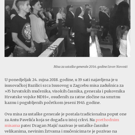
Misa za ustaške generale 2016. godine Izvor: Novosti
U ponedjeljak 24. rujna 2018. godine, u 19 sati najavljena je u
isusovačkoj Bazilici srca Isusovog u Zagrebu misa zadušnica za
»35 hrvatskih mučenika, visokih časnika, generala i pukovnika
Hrvatske vojske NDH«, osuđenih za ratne zločine na smrtnu
kaznu i pogubljenih početkom jeseni 1945. godine.
Ova misa za ustaške generale je postala tradicionalna poput one
za Antu Pavelića koja se događa u istoj crkvi. Na
prethodnim
misama
pater Dragan Majić nazivao je ustaške časnike
velikanima, nevinim žrtvama i mučenicima te je pozivao na