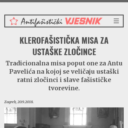
Četvrtak 6.8.2026.
NASLOVNICA
KLEROFAŠISTIČKA MISA ZA
VIJESTI
REDAKCIJSKI KOMENTAR
USTAŠKE ZLOČINCE
VJESNIKOV KALENDAR
Tradicionalna misa poput one za Antu
CRVENI ZABAVNIK
Pavelića na kojoj se veličaju ustaški
PRENOSIMO
SPOMENICI
ratni zločinci i slave fašističke
BORBENA BIBLIOTEKA
tvorevine.
NAŠE PJESME
Zagreb, 20.9.2018.