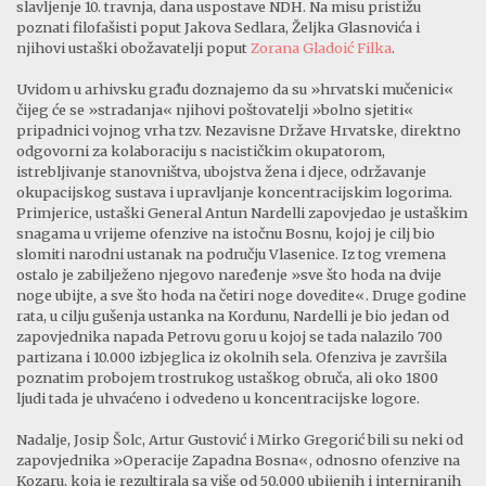
slavljenje 10. travnja, dana uspostave NDH. Na misu pristižu
poznati filofašisti poput Jakova Sedlara, Željka Glasnovića i
njihovi ustaški obožavatelji poput
Zorana Gladoić Filka
.
Uvidom u arhivsku građu doznajemo da su »hrvatski mučenici«
čijeg će se »stradanja« njihovi poštovatelji »bolno sjetiti«
pripadnici vojnog vrha tzv. Nezavisne Države Hrvatske, direktno
odgovorni za kolaboraciju s nacističkim okupatorom,
istrebljivanje stanovništva, ubojstva žena i djece, održavanje
okupacijskog sustava i upravljanje koncentracijskim logorima.
Primjerice, ustaški General Antun Nardelli zapovjedao je ustaškim
snagama u vrijeme ofenzive na istočnu Bosnu, kojoj je cilj bio
slomiti narodni ustanak na području Vlasenice. Iz tog vremena
ostalo je zabilježeno njegovo naređenje »sve što hoda na dvije
noge ubijte, a sve što hoda na četiri noge dovedite«. Druge godine
rata, u cilju gušenja ustanka na Kordunu, Nardelli je bio jedan od
zapovjednika napada Petrovu goru u kojoj se tada nalazilo 700
partizana i 10.000 izbjeglica iz okolnih sela. Ofenziva je završila
poznatim probojem trostrukog ustaškog obruča, ali oko 1800
ljudi tada je uhvaćeno i odvedeno u koncentracijske logore.
Nadalje, Josip Šolc, Artur Gustović i Mirko Gregorić bili su neki od
zapovjednika »Operacije Zapadna Bosna«, odnosno ofenzive na
Kozaru, koja je rezultirala sa više od 50.000 ubijenih i interniranih