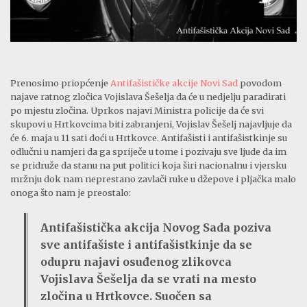
Prenosimo priopćenje
Antifašističke akcije Novi Sad
povodom
najave ratnog zločica Vojislava Šešelja da će u nedjelju paradirati
po mjestu zločina. Uprkos najavi Ministra policije da će svi
skupovi u Hrtkovcima biti zabranjeni, Vojislav Šešelj najavljuje da
će 6. maja u 11 sati doći u Hrtkovce. Antifašisti i antifašistkinje su
odlučni u namjeri da ga spriječe u tome i pozivaju sve ljude da im
se pridruže da stanu na put politici koja širi nacionalnu i vjersku
mržnju dok nam neprestano zavlači ruke u džepove i pljačka malo
onoga što nam je preostalo:
Antifašistička akcija Novog Sada poziva
sve antifašiste i antifašistkinje da se
odupru najavi osuđenog zlikovca
Vojislava Šešelja da se vrati na mesto
zločina u Hrtkovce. Suočen sa