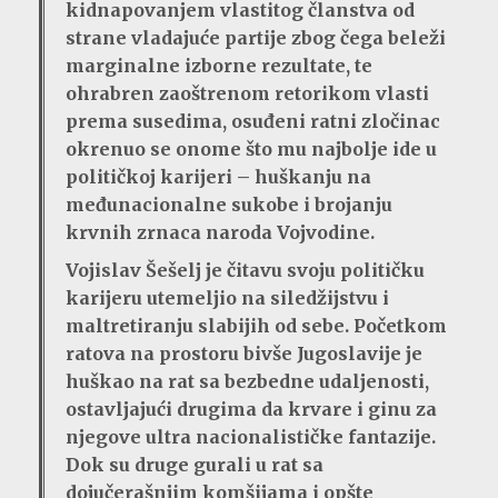
kidnapovanjem vlastitog članstva od
strane vladajuće partije zbog čega beleži
marginalne izborne rezultate, te
ohrabren zaoštrenom retorikom vlasti
prema susedima, osuđeni ratni zločinac
okrenuo se onome što mu najbolje ide u
političkoj karijeri – huškanju na
međunacionalne sukobe i brojanju
krvnih zrnaca naroda Vojvodine.
Vojislav Šešelj je čitavu svoju političku
karijeru utemeljio na siledžijstvu i
maltretiranju slabijih od sebe. Početkom
ratova na prostoru bivše Jugoslavije je
huškao na rat sa bezbedne udaljenosti,
ostavljajući drugima da krvare i ginu za
njegove ultra nacionalističke fantazije.
Dok su druge gurali u rat sa
dojučerašnjim komšijama i opšte