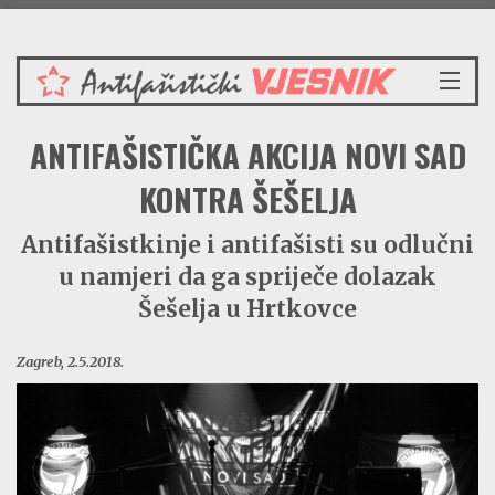
Petak 7.8.2026.
NASLOVNICA
ANTIFAŠISTIČKA AKCIJA NOVI SAD
VIJESTI
REDAKCIJSKI KOMENTAR
KONTRA ŠEŠELJA
VJESNIKOV KALENDAR
Antifašistkinje i antifašisti su odlučni
CRVENI ZABAVNIK
u namjeri da ga spriječe dolazak
PRENOSIMO
SPOMENICI
Šešelja u Hrtkovce
BORBENA BIBLIOTEKA
Zagreb, 2.5.2018.
NAŠE PJESME