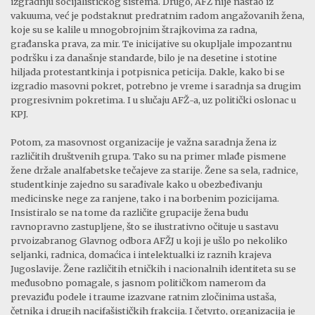
izgradnju socijalističkog sistema. Drugo, AFŽ nije nastao iz
vakuuma, već je podstaknut predratnim radom angažovanih žena,
koje su se kalile u mnogobrojnim štrajkovima za radna,
građanska prava, za mir. Te inicijative su okupljale impozantnu
podršku i za današnje standarde, bilo je na desetine i stotine
hiljada protestantkinja i potpisnica peticija. Dakle, kako bi se
izgradio masovni pokret, potrebno je vreme i saradnja sa drugim
progresivnim pokretima. I u slučaju AFŽ-a, uz politički oslonac u
KPJ.
Potom, za masovnost organizacije je važna saradnja žena iz
različitih društvenih grupa. Tako su na primer mlađe pismene
žene držale analfabetske tečajeve za starije. Žene sa sela, radnice,
studentkinje zajedno su sarađivale kako u obezbeđivanju
medicinske nege za ranjene, tako i na borbenim pozicijama.
Insistiralo se na tome da različite grupacije žena budu
ravnopravno zastupljene, što se ilustrativno očituje u sastavu
prvoizabranog Glavnog odbora AFŽJ u koji je ušlo po nekoliko
seljanki, radnica, domaćica i intelektualki iz raznih krajeva
Jugoslavije. Žene različitih etničkih i nacionalnih identiteta su se
međusobno pomagale, s jasnom političkom namerom da
prevaziđu podele i traume izazvane ratnim zločinima ustaša,
četnika i drugih nacifašističkih frakcija. I četvrto, organizacija je