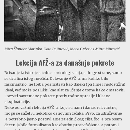
Mica Šlander Marinko, Kata Pejinović, Maca Gržetić i Mitra Mitrović
Lekcija AFŽ-a za današnje pokrete
Brisanje iz istorije s jedne, i mitologizacija, s druge strane, samo
su dva lica istog novčića. Delovanje AFŽ-a, ma koliko bilo
fascinantno, ne treba posmatrati kao daleki (pa time i nedostižni)
ideal, već može poslužiti kao alat za učenje o tome kako omasoviti
i razviti savremene pokrete protiv rodne opresije i klasne
eksploatacije.
Neke od važnih lekcija AFŽ-a, koje su nam i danas relevantne,
mogu se sažeti u nekoliko osnovnih tačaka. Prvo, za udruživanje
je potrebno jasno postavljanje zajedničkog cilja, što je pre osam
decenija bilo formulisano kroz borbu protiv fašizma, a potom i