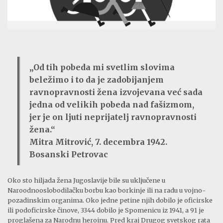
„Od tih pobeda mi svetlim slovima
beležimo i to da je zadobijanjem
ravnopravnosti žena izvojevana već sada
jedna od velikih pobeda nad fašizmom,
jer je on ljuti neprijatelj ravnopravnosti
žena.“
Mitra Mitrović, 7. decembra 1942.
Bosanski Petrovac
Oko sto hiljada žena Jugoslavije bile su uključene u
Naroodnooslobodilačku borbu kao borkinje ili na radu u vojno-
pozadinskim organima. Oko jedne petine njih dobilo je oficirske
ili podoficirske činove, 3344 dobilo je Spomenicu iz 1941, a 91 je
proglašena za Narodnu heroinu. Pred kraj Drugog svetskog rata