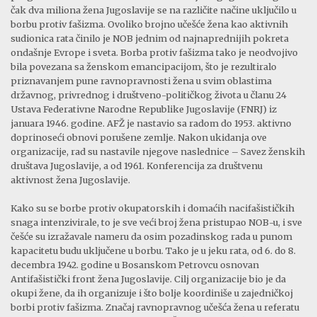
čak dva miliona žena Jugoslavije se na različite načine uključilo u
borbu protiv fašizma. Ovoliko brojno učešće žena kao aktivnih
sudionica rata činilo je NOB jednim od najnaprednijih pokreta
ondašnje Evrope i sveta. Borba protiv fašizma tako je neodvojivo
bila povezana sa ženskom emancipacijom, što je rezultiralo
priznavanjem pune ravnopravnosti žena u svim oblastima
državnog, privrednog i društveno-političkog života u članu 24
Ustava Federativne Narodne Republike Jugoslavije (FNRJ) iz
januara 1946. godine. AFŽ je nastavio sa radom do 1953. aktivno
doprinoseći obnovi porušene zemlje. Nakon ukidanja ove
organizacije, rad su nastavile njegove naslednice – Savez ženskih
društava Jugoslavije, a od 1961. Konferencija za društvenu
aktivnost žena Jugoslavije.
Kako su se borbe protiv okupatorskih i domaćih nacifašističkih
snaga intenzivirale, to je sve veći broj žena pristupao NOB-u, i sve
češće su izražavale nameru da osim pozadinskog rada u punom
kapacitetu budu uključene u borbu. Tako je u jeku rata, od 6. do 8.
decembra 1942. godine u Bosanskom Petrovcu osnovan
Antifašistički front žena Jugoslavije. Cilj organizacije bio je da
okupi žene, da ih organizuje i što bolje koordiniše u zajedničkoj
borbi protiv fašizma. Značaj ravnopravnog učešća žena u referatu