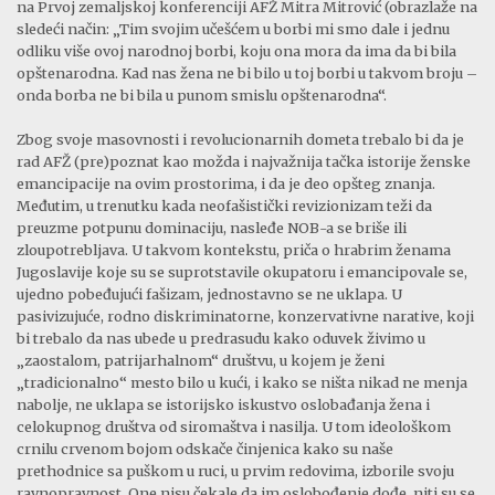
na Prvoj zemaljskoj konferenciji AFŽ Mitra Mitrović (obrazlaže na
sledeći način: „Tim svojim učešćem u borbi mi smo dale i jednu
odliku više ovoj narodnoj borbi, koju ona mora da ima da bi bila
opštenarodna. Kad nas žena ne bi bilo u toj borbi u takvom broju –
onda borba ne bi bila u punom smislu opštenarodna“.
Zbog svoje masovnosti i revolucionarnih dometa trebalo bi da je
rad AFŽ (pre)poznat kao možda i najvažnija tačka istorije ženske
emancipacije na ovim prostorima, i da je deo opšteg znanja.
Međutim, u trenutku kada neofašistički revizionizam teži da
preuzme potpunu dominaciju, nasleđe NOB-a se briše ili
zloupotrebljava. U takvom kontekstu, priča o hrabrim ženama
Jugoslavije koje su se suprotstavile okupatoru i emancipovale se,
ujedno pobeđujući fašizam, jednostavno se ne uklapa. U
pasivizujuće, rodno diskriminatorne, konzervativne narative, koji
bi trebalo da nas ubede u predrasudu kako oduvek živimo u
„zaostalom, patrijarhalnom“ društvu, u kojem je ženi
„tradicionalno“ mesto bilo u kući, i kako se ništa nikad ne menja
nabolje, ne uklapa se istorijsko iskustvo oslobađanja žena i
celokupnog društva od siromaštva i nasilja. U tom ideološkom
crnilu crvenom bojom odskače činjenica kako su naše
prethodnice sa puškom u ruci, u prvim redovima, izborile svoju
ravnopravnost. One nisu čekale da im oslobođenje dođe, niti su se