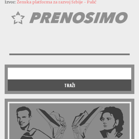
Izvor:
Ženska platforma za razvoj Srbije - Palić