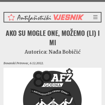
Petak 7.8.2026.
NASLOVNICA
AKO SU MOGLE ONE, MOŽEMO (LI) I
VIJESTI
REDAKCIJSKI KOMENTAR
MI
VJESNIKOV KALENDAR
Autorica: Nađa Bobičić
CRVENI ZABAVNIK
PRENOSIMO
Bosanski Petrovac, 6.12.2022.
SPOMENICI
BORBENA BIBLIOTEKA
NAŠE PJESME