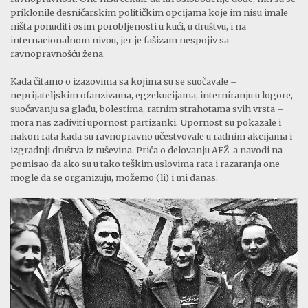
priklonile desničarskim političkim opcijama koje im nisu imale
ništa ponuditi osim porobljenosti u kući, u društvu, i na
internacionalnom nivou, jer je fašizam nespojiv sa
ravnopravnošću žena.
Kada čitamo o izazovima sa kojima su se suočavale –
neprijateljskim ofanzivama, egzekucijama, interniranju u logore,
suočavanju sa glađu, bolestima, ratnim strahotama svih vrsta –
mora nas zadiviti upornost partizanki. Upornost su pokazale i
nakon rata kada su ravnopravno učestvovale u radnim akcijama i
izgradnji društva iz ruševina. Priča o delovanju AFŽ-a navodi na
pomisao da ako su u tako teškim uslovima rata i razaranja one
mogle da se organizuju, možemo (li) i mi danas.