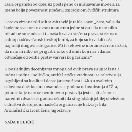
rasla organski od dole, uz postepeno osmišljavanje modela za
njenu bolju povezanost praćenu izgradnjom čvršćih struktura.
Gotovo vizionarski Mitra Mitrović je rekla i ovo: „Zato, valja da
budemo svesne i u ovom momentu jedne stvari: da nam niko
nikad ne sme oduzeti ta naša krvavo stečena prava, stečena u
jednoj nadčovečanski teškoj borbi, za koju su krv dali naši
najmiliji drugovi i drugarice. Mi te tekovine moramo čvrsto držati,
da nam ih niko ne prigrabi, niko od onih koji nas i danas
odvraćaju od borbe protiv varvarskog fašizma.“
U poslednjim decenijama mnoga od ovih prava su ugrožena, i
radna i rodna i politička, antifašističke vrednosti se relativizuju,
izgubljeni su kvalitet i dostojanstvo života. Ako u ovakvim
uslovima dočekujemo osamdeset godina od osnivanja AFŽ-a,
pitanje koje nam se neminovno postavlja jeste – šta ćemo u
narednih dvadeset godina učiniti da stogodišnji jubilej obeležimo
u društvu dostojnom nasleđa organizacije kakva je bila
Antifašistički front žena Jugoslavije.
NAĐA BOBIČIĆ