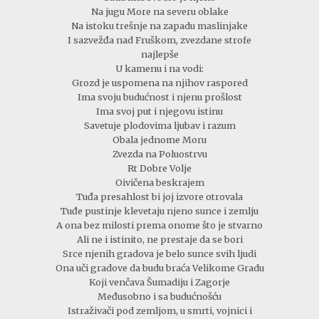
Na jugu More na severu oblake
Na istoku trešnje na zapadu maslinjake
I sazvežđa nad Fruškom, zvezdane strofe
najlepše
U kamenu i na vodi:
Grozd je uspomena na njihov raspored
Ima svoju budućnost i njenu prošlost
Ima svoj put i njegovu istinu
Savetuje plodovima ljubav i razum
Obala jednome Moru
Zvezda na Poluostrvu
Rt Dobre Volje
Oivičena beskrajem
Tuđa presahlost bi joj izvore otrovala
Tuđe pustinje klevetaju njeno sunce i zemlju
A ona bez milosti prema onome što je stvarno
Ali ne i istinito, ne prestaje da se bori
Srce njenih gradova je belo sunce svih ljudi
Ona uči gradove da budu braća Velikome Gradu
Koji venčava Šumadiju i Zagorje
Međusobno i sa budućnošću
Istraživači pod zemljom, u smrti, vojnici i