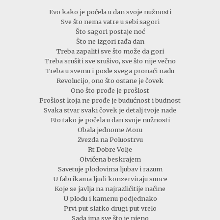
Evo kako je počela u dan svoje nužnosti
Sve što nema vatre u sebi sagori
Što sagori postaje noć
Što ne izgori rađa dan
Treba zapaliti sve što može da gori
Treba srušiti sve srušivo, sve što nije večno
Treba u svemu i posle svega pronaći nadu
Revolucijo, ono što ostane je čovek
Ono što prođe je prošlost
Prošlost koja ne prođe je budućnost i budnost
Svaka stvar svaki čovek je detalj tvoje nade
Eto tako je počela u dan svoje nužnosti
Obala jednome Moru
Zvezda na Poluostrvu
Rt Dobre Volje
Oivičena beskrajem
Savetuje plodovima ljubav i razum
U fabrikama ljudi konzerviraju sunce
Koje se javlja na najrazličitije načine
U plodu i kamenu podjednako
Prvi put slatko drugi put vrelo
Sada ima sve što je njeno