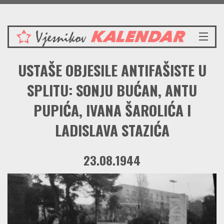
Subota 8.8.2026.
NASLOVNICA
USTAŠE OBJESILE ANTIFAŠISTE U
VIJESTI
REDAKCIJSKI KOMENTAR
SPLITU: SONJU BUĆAN, ANTU
VJESNIKOV KALENDAR
PUPIĆA, IVANA ŠAROLIĆA I
CRVENI ZABAVNIK
LADISLAVA STAZIĆA
PRENOSIMO
SPOMENICI
BORBENA BIBLIOTEKA
23.08.1944
NAŠE PJESME