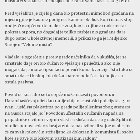
muškarci skidali šešire odajući počast žrtvama fašističkog terora".
Pred vješalima je cijelog dana bio protestni mimohod građana na
mjestu gdje je kasnije podignut kameni obelisk koji i danas stoji
ondje. O ovoj četvorki malo se zna, kao i o njihovu radu unutar
pokreta otpora, no događaj je toliko razbjesnio građane da je
dugo ostao u kolektivnoj memoriji, a prikazao ga je i Miljenko
Smoje u "Velome mistu".
Vladalo je ogorčenje protiv gradonačelnika dr. Vukušića, jer se
smatralo da je on bio dužan to vješanje spriječiti, a ako nije
mogao, da je morao ipso facto povući konsekvencije. Isto tako se
smatra da je i biskup bio dužan barem pokušati. A obojica su
ostala pasivna.
Povod se zna, ako se to uopće može nazvati povodom: u
Harambašićevoj ulici dan ranije ubijen je ustaški policijski agent
Ivan Gusić. Na plakatima po gradu polijepljenima zbog atentata
na Gusića stajalo je: "Povodom učestalih oružanih napada na
pripadnike civilnih i vojnih vlasti, u slučaju da se u gradu Splitu ili
okolici ponovi jedan slučaj atentata na civilne ili vojne osobe, bit
će za svaki takav čin strijeljano 20 dokazanih komunista ili osoba
koje se bave bilo kakvim partizanskim radom".