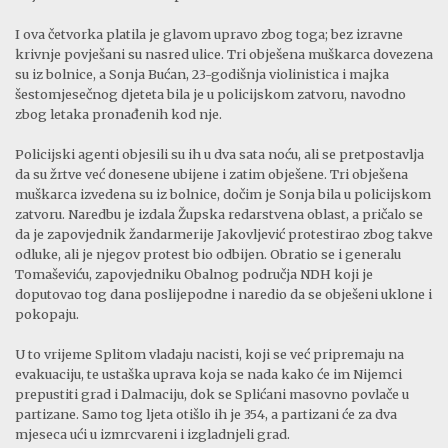
I ova četvorka platila je glavom upravo zbog toga; bez izravne
krivnje povješani su nasred ulice. Tri obješena muškarca dovezena
su iz bolnice, a Sonja Bućan, 23-godišnja violinistica i majka
šestomjesečnog djeteta bila je u policijskom zatvoru, navodno
zbog letaka pronađenih kod nje.
Policijski agenti objesili su ih u dva sata noću, ali se pretpostavlja
da su žrtve već donesene ubijene i zatim obješene. Tri obješena
muškarca izvedena su iz bolnice, dočim je Sonja bila u policijskom
zatvoru. Naredbu je izdala Župska redarstvena oblast, a pričalo se
da je zapovjednik žandarmerije Jakovljević protestirao zbog takve
odluke, ali je njegov protest bio odbijen. Obratio se i generalu
Tomaševiću, zapovjedniku Obalnog područja NDH koji je
doputovao tog dana poslijepodne i naredio da se obješeni uklone i
pokopaju.
U to vrijeme Splitom vladaju nacisti, koji se već pripremaju na
evakuaciju, te ustaška uprava koja se nada kako će im Nijemci
prepustiti grad i Dalmaciju, dok se Splićani masovno povlače u
partizane. Samo tog ljeta otišlo ih je 354, a partizani će za dva
mjeseca ući u izmrcvareni i izgladnjeli grad.