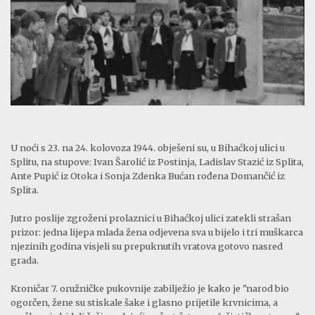
U noći s 23. na 24. kolovoza 1944. obješeni su, u Bihaćkoj ulici u
Splitu, na stupove: Ivan Šarolić iz Postinja, Ladislav Stazić iz Splita,
Ante Pupić iz Otoka i Sonja Zdenka Bućan rođena Domančić iz
Splita.
Jutro poslije zgroženi prolaznici u Bihaćkoj ulici zatekli strašan
prizor: jedna lijepa mlada žena odjevena sva u bijelo i tri muškarca
njezinih godina visjeli su prepuknutih vratova gotovo nasred
grada.
Kroničar 7. oružničke pukovnije zabilježio je kako je "narod bio
ogorčen, žene su stiskale šake i glasno prijetile krvnicima, a