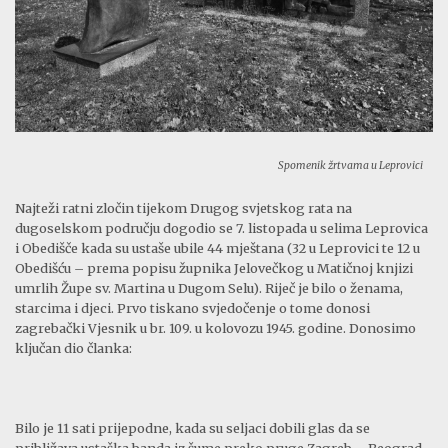
Spomenik žrtvama u Leprovici
Najteži ratni zločin tijekom Drugog svjetskog rata na
dugoselskom području dogodio se 7. listopada u selima Leprovica
i Obedišče kada su ustaše ubile 44 mještana (32 u Leprovici te 12 u
Obedišću – prema popisu župnika Jelovečkog u Matičnoj knjizi
umrlih Župe sv. Martina u Dugom Selu). Riječ je bilo o ženama,
starcima i djeci. Prvo tiskano svjedočenje o tome donosi
zagrebački Vjesnik u br. 109. u kolovozu 1945. godine. Donosimo
ključan dio članka:
Bilo je 11 sati prijepodne, kada su seljaci dobili glas da se
približava ustaška banda iz šume preko pruge Zagreb – Beograd.