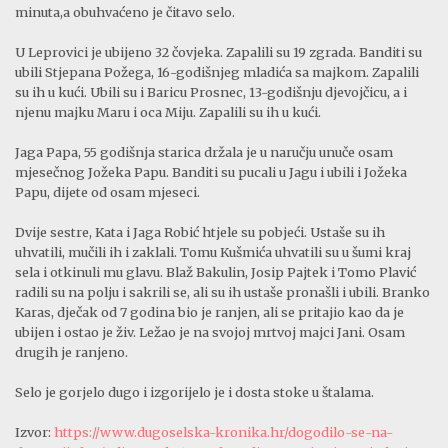
minuta,a obuhvaćeno je čitavo selo.
U Leprovici je ubijeno 32 čovjeka. Zapalili su 19 zgrada. Banditi su
ubili Stjepana Požega, 16-godišnjeg mladića sa majkom. Zapalili
su ih u kući. Ubili su i Baricu Prosnec, 13-godišnju djevojčicu, a i
njenu majku Maru i oca Miju. Zapalili su ih u kući.
Jaga Papa, 55 godišnja starica držala je u naručju unuče osam
mjesečnog Jožeka Papu. Banditi su pucali u Jagu i ubili i Jožeka
Papu, dijete od osam mjeseci.
Dvije sestre, Kata i Jaga Robić htjele su pobjeći. Ustaše su ih
uhvatili, mučili ih i zaklali. Tomu Kušmića uhvatili su u šumi kraj
sela i otkinuli mu glavu. Blaž Bakulin, Josip Pajtek i Tomo Plavić
radili su na polju i sakrili se, ali su ih ustaše pronašli i ubili. Branko
Karas, dječak od 7 godina bio je ranjen, ali se pritajio kao da je
ubijen i ostao je živ. Ležao je na svojoj mrtvoj majci Jani. Osam
drugih je ranjeno.
Selo je gorjelo dugo i izgorijelo je i dosta stoke u štalama.
Izvor:
https://www.dugoselska-kronika.hr/dogodilo-se-na-