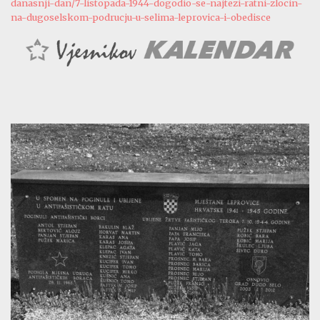
danasnji-dan/7-listopada-1944-dogodio-se-najtezi-ratni-zlocin-
na-dugoselskom-podrucju-u-selima-leprovica-i-obedisce