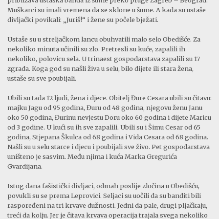
Muškarci su imali vremena da se sklone u šume. A kada su ustaše
divljački povikali: „Juriš!“ i žene su počele bježati.
Ustaše su u streljačkom lancu obuhvatili malo selo Obedišće. Za
nekoliko minuta učinili su zlo. Pretresli su kuće, zapalili ih
nekoliko, polovicu sela. U trinaest gospodarstava zapalili su 17
zgrada. Koga god su našli živa u selu, bilo dijete ili stara žena,
ustaše su sve poubijali.
Ubili su tada 12 ljudi, žena i djece. Obitelj Đure Cesara ubili su čitavu:
majku Jagu od 95 godina, Đuru od 48 godina, njegovu ženu Janu
oko 50 godina, Đurinu nevjestu Doru oko 60 godina i dijete Maricu
od 3 godine. U kući su ih sve zapalili. Ubili su i Šimu Cesar od 65
godina, Stjepana Škulca od 68 godina i Vida Cesara od 68 godina.
Našli su u selu starce i djecu i poubijali sve živo. Pet gospodarstava
uništeno je sasvim. Među njima i kuća Marka Gregurića
Gvardijana.
Istog dana fašistički divljaci, odmah poslije zločina u Obedišću,
povukli su se prema Leprovici. Seljaci su uočili da su banditi bili
raspoređeni na tri krvave dužnosti. Jedni da pale, drugi pljačkaju,
treći da kolju. Jer je čitava krvava operacija trajala svega nekoliko