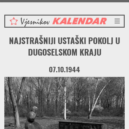
Četvrtak 6.8.2026.
NASLOVNICA
NAJSTRAŠNIJI USTAŠKI POKOLJ U
VIJESTI
REDAKCIJSKI KOMENTAR
DUGOSELSKOM KRAJU
VJESNIKOV KALENDAR
CRVENI ZABAVNIK
07.10.1944
PRENOSIMO
SPOMENICI
BORBENA BIBLIOTEKA
NAŠE PJESME