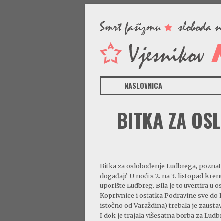
NASLOVNICA
BITKA ZA OS
Bitka za oslobođenje Ludbrega, poznata
događaj? U noći s 2. na 3. listopad kre
uporište Ludbreg. Bila je to uvertira u
Koprivnice i ostatka Podravine sve do
istočno od Varaždina) trebala je zausta
I dok je trajala višesatna borba za Lu