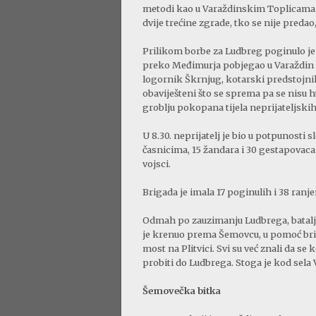
metodi kao u Varaždinskim Toplicama –
dvije trećine zgrade, tko se nije predao, 
Prilikom borbe za Ludbreg poginulo je o
preko Međimurja pobjegao u Varaždin i 
logornik Škrnjug, kotarski predstojni
obaviješteni što se sprema pa se nisu h
groblju pokopana tijela neprijateljskih
U 8.30. neprijatelj je bio u potpunost
časnicima, 15 žandara i 30 gestapovaca
vojsci.
Brigada je imala 17 poginulih i 38 ranj
Odmah po zauzimanju Ludbrega, bataljon
je krenuo prema Šemovcu, u pomoć briga
most na Plitvici. Svi su već znali da se
probiti do Ludbrega. Stoga je kod sela
Šemovečka bitka