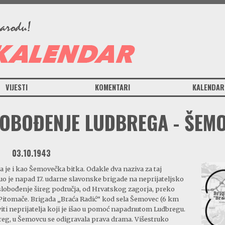
VIJESTI
KOMENTARI
KALENDAR
LOBOĐENJE LUDBREGA - ŠEM
03.10.1943
 je i kao Šemovečka bitka. Odakle dva naziva za taj
nuo je napad 17. udarne slavonske brigade na neprijateljsko
 oslobođenje šireg područja, od Hrvatskog zagorja, preko
 Pitomače. Brigada „Braća Radić“ kod sela Šemovec (6 km
viti neprijatelja koji je išao u pomoć napadnutom Ludbregu.
dbreg, u Šemovcu se odigravala prava drama. Višestruko