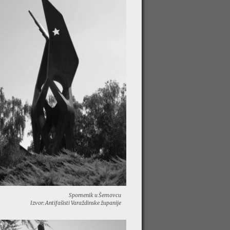
Spomenik u Šemovcu
Izvor: Antifašisti Varaždinske županije