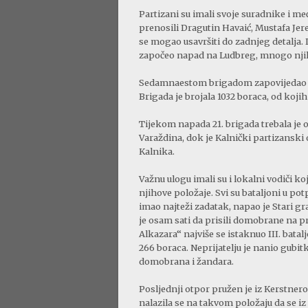
Partizani su imali svoje suradnike i 
prenosili Dragutin Havaić, Mustafa Jer
se mogao usavršiti do zadnjeg detalja.
započeo napad na Ludbreg, mnogo njih j
Sedamnaestom brigadom zapovijedao je 
Brigada je brojala 1032 boraca, od kojih
Tijekom napada 21. brigada trebala je o
Varaždina, dok je Kalnički partizanski
Kalnika.
Važnu ulogu imali su i lokalni vodiči ko
njihove položaje. Svi su bataljoni u pot
imao najteži zadatak, napao je Stari gr
je osam sati da prisili domobrane na 
Alkazara“ najviše se istaknuo III. batal
266 boraca. Neprijatelju je nanio gubit
domobrana i žandara.
Posljednji otpor pružen je iz Kerstner
nalazila se na takvom položaju da se iz n