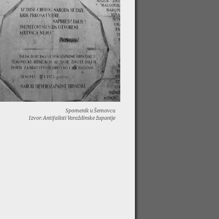
Spomenik u Šemovcu
Izvor: Antifašisti Varaždinske županije