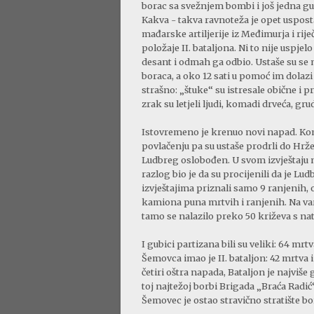
borac sa svežnjem bombi i još jedna gus
Kakva - takva ravnoteža je opet uspost
mađarske artiljerije iz Međimurja i ri
položaje II. bataljona. Ni to nije usp
desant i odmah ga odbio. Ustaše su se m
boraca, a oko 12 sati u pomoć im dolaz
strašno: „štuke“ su istresale obične i
zrak su letjeli ljudi, komadi drveća, gru
Istovremeno je krenuo novi napad. Kom
povlačenju pa su ustaše prodrli do Hrženi
Ludbreg oslobođen. U svom izvještaju na
razlog bio je da su procijenili da je Lu
izvještajima priznali samo 9 ranjenih, o
kamiona puna mrtvih i ranjenih. Na va
tamo se nalazilo preko 50 križeva s n
I gubici partizana bili su veliki: 64 mrt
Šemovca imao je II. bataljon: 42 mrtva i
četiri oštra napada, Bataljon je najviše
toj najtežoj borbi Brigada „Braća Radić“
Šemovec je ostao stravično stratište bo