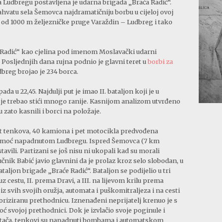
 Ludbregu postavljena je udarna brigada „Braća Radić“.
ahvatu sela Šemovca najdramatičniju borbu u cijeloj ovoj
še od 1000 m željezničke pruge Varaždin – Ludbreg i tako
a Radić“ kao cjelina pod imenom Moslavački udarni
 Posljednjih dana rujna podnio je glavni teret u
borbi za
dbreg brojao je 234 borca.
ada u 22,45. Najdulji put je imao II. bataljon koji je u
 je trebao stići mnogo ranije. Kasnijom analizom utvrđeno
 zato kasnili i borci na položaje.
st tenkova, 40 kamiona i pet motocikla predvođena
omoć napadnutom Ludbregu. Ispred Šemovca (7 km
avili. Partizani se još nisu ni ukopali kad su morali
učnik Babić javio glavnini da je prolaz kroz selo slobodan, u
taljon brigade „Braće Radić“. Bataljon se podijelio u tri
z cestu, II. prema Dravi, a III. na lijevom krilu prema
u iz svih svojih oružja, automata i puškomitraljeza i na cesti
oriziranu prethodnicu. Iznenađeni neprijatelj krenuo je s
ć svojoj prethodnici. Dok je izvlačio svoje poginule i
kotača, tenkovi su napadnuti bombama i automatskom