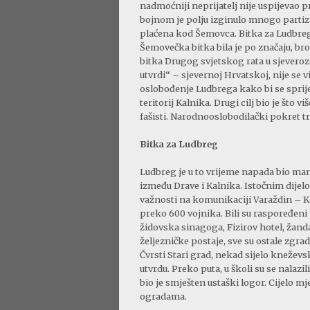
nadmoćniji neprijatelj nije uspijevao p
bojnom je polju izginulo mnogo partiz
plaćena kod Šemovca. Bitka za Ludbreg 
Šemovečka bitka bila je po značaju, bro
bitka Drugog svjetskog rata u sjeveroz
utvrdi“ – sjevernoj Hrvatskoj, nije se 
oslobođenje Ludbrega kako bi se sprije
teritorij Kalnika. Drugi cilj bio je što
fašisti. Narodnooslobodilački pokret tr
Bitka za Ludbreg
Ludbreg je u to vrijeme napada bio manj
između Drave i Kalnika. Istočnim dijel
važnosti na komunikaciji Varaždin – Ko
preko 600 vojnika. Bili su raspoređeni
židovska sinagoga, Fizirov hotel, žanda
željezničke postaje, sve su ostale zgr
Čvrsti Stari grad, nekad sijelo kneževske
utvrdu. Preko puta, u školi su se nalazi
bio je smješten ustaški logor. Cijelo m
ogradama.