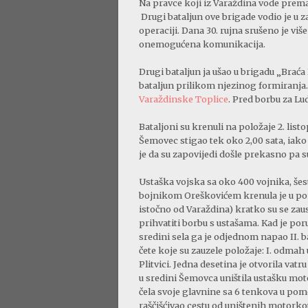
Na pravce koji iz Varaždina vode prema
Drugi bataljun ove brigade vodio je u z
operaciji. Dana 30. rujna srušeno je vi
onemogućena komunikacija.
Drugi bataljun ja ušao u brigadu „Brać
bataljun prilikom njezinog formiranja.
Varaždinske Toplice
. Pred borbu za Lu
Bataljoni su krenuli na položaje 2. listop
Šemovec stigao tek oko 2,00 sata, iako
je da su zapovijedi došle prekasno pa su
Ustaška vojska sa oko 400 vojnika, še
bojnikom Oreškovićem krenula je u p
istočno od Varaždina) kratko su se zaust
prihvatiti borbu s ustašama. Kad je por
sredini sela ga je odjednom napao II. ba
čete koje su zauzele položaje: I. odmah u
Plitvici. Jedna desetina je otvorila vatr
u sredini Šemovca uništila ustašku mot
čela svoje glavnine sa 6 tenkova u pomo
raščišćivao cestu od uništenih motor