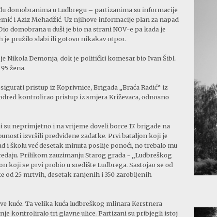
među domobranima u Ludbregu – partizanima su informacije
emić i Aziz Mehadžić. Uz njihove informacije plan za napad
 Dio domobrana u duši je bio na strani NOV-e pa kada je
e pružilo slabi ili gotovo nikakav otpor.
Nikola Demonja, dok je politički komesar bio Ivan Šibl.
 95 žena.
sigurati pristup iz Koprivnice, Brigada „Braća Radić“ iz
 odred kontrolirao pristup iz smjera Križevaca, odnosno
ji su neprimjetno i na vrijeme doveli borce 17. brigade na
punosti izvršili predviđene zadatke. Prvi bataljon koji je
ad i školu već desetak minuta poslije ponoći, no trebalo mu
predaju. Prilikom zauzimanju Starog grada - „Ludbreškog
jon koji se prvi probio u središte Ludbrega. Sastojao se od
ke od 25 mrtvih, desetak ranjenih i 350 zarobljenih
ove kuće. Ta velika kuća ludbreškog mlinara Kerstnera
je kontroliralo tri glavne ulice. Partizani su pribjegli istoj