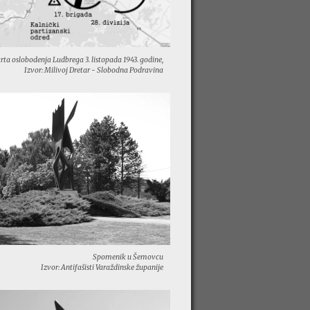
rta oslobodenja Ludbrega 3. listopada 1943. godine,
Izvor: Milivoj Dretar - Slobodna Podravina
Spomenik u Šemovcu
Izvor: Antifašisti Varaždinske županije