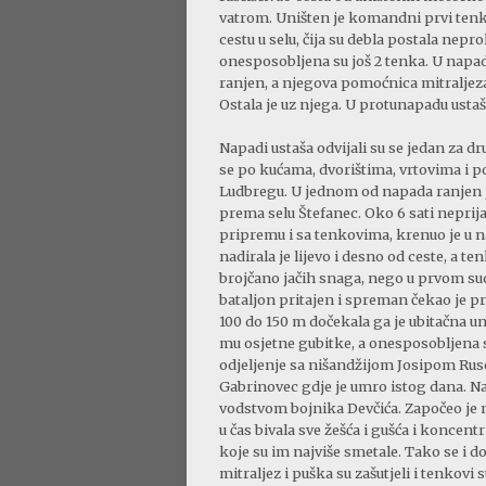
vatrom. Uništen je komandni prvi tenk.
cestu u selu, čija su debla postala nepr
onesposobljena su još 2 tenka. U napad
ranjen, a njegova pomoćnica mitraljeza,
Ostala je uz njega. U protunapadu ustaše
Napadi ustaša odvijali su se jedan za 
se po kućama, dvorištima, vrtovima i p
Ludbregu. U jednom od napada ranjen j
prema selu Štefanec. Oko 6 sati neprija
pripremu i sa tenkovima, krenuo je u na
nadirala je lijevo i desno od ceste, a t
brojčano jačih snaga, nego u prvom sud
bataljon pritajen i spreman čekao je pr
100 do 150 m dočekala ga je ubitačna un
mu osjetne gubitke, a onesposobljena s
odjeljenje sa nišandžijom Josipom Ruse
Gabrinovec gdje je umro istog dana. N
vodstvom bojnika Devčića. Započeo je no
u čas bivala sve žešća i gušća i koncen
koje su im najviše smetale. Tako se i d
mitraljez i puška su zašutjeli i tenkovi 