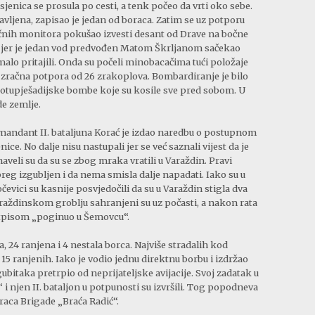
jenica se prosula po cesti, a tenk počeo da vrti oko sebe.
avljena, zapisao je jedan od boraca. Zatim se uz potporu
ječnih monitora pokušao izvesti desant od Drave na bočne
jelo jer je jedan vod predvođen Matom Škrljanom sačekao
alo pritajili. Onda su počeli minobacačima tući položaje
i zračna potpora od 26 zrakoplova. Bombardiranje je bilo
 protupješadijske bombe koje su kosile sve pred sobom. U
de zemlje.
andant II. bataljuna Korać je izdao naredbu o postupnom
ce. No dalje nisu nastupali jer se već saznali vijest da je
veli su da su se zbog mraka vratili u Varaždin. Pravi
dbreg izgubljen i da nema smisla dalje napadati. Iako su u
čevici su kasnije posvjedočili da su u Varaždin stigla dva
raždinskom groblju sahranjeni su uz počasti, a nakon rata
atpisom „poginuo u Šemovcu“.
va, 24 ranjena i 4 nestala borca. Najviše stradalih kod
 15 ranjenih. Iako je vodio jednu direktnu borbu i izdržao
 gubitaka pretrpio od neprijateljske avijacije. Svoj zadatak u
 i njen II. bataljon u potpunosti su izvršili. Tog popodneva
raca Brigade „Braća Radić“.