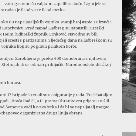
 vatrogasnom štrcaljkom zapalili su kuću. Izgorjele su
stradao je ili od vatre ili od metka.
ko 60 neprijateljskih vojnika. Manji broj uspio se izvući i
Koprivnicu. Pred napad Ludbreg su napustili i ustaški
k Heim, ludbreški župnik Crnković. Navodno su bili
tjeli sresti s partizanima. Sljedećeg dana na ludbreškom su
 vojnika koji su poginuli prilikom borbi.
i slomljen. Zarobljeno je preko 400 domobrana s njihovim
. Stotinjak ih se odmah priključilo Narodnooslobodilačkoj
enih boraca.
i 17. brigade krenuli su u osiguranje grada. Treći bataljon
di „Braća Radić“, a II. prema Obrankovcu gdje su srušili
 kod Šemovca vodi krvava bitka i da bi se neprijatelj mogao
 Vrbanovec organizirana druga linija obrane.