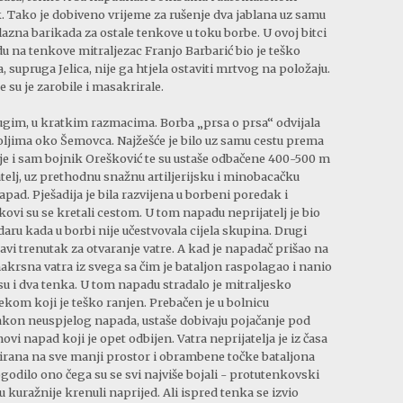
 Tako je dobiveno vrijeme za rušenje dva jablana uz samu
olazna barikada za ostale tenkove u toku borbe. U ovoj bitci
u na tenkove mitraljezac Franjo Barbarić bio je teško
 supruga Jelica, nije ga htjela ostaviti mrtvog na položaju.
 su je zarobile i masakrirale.
drugim, u kratkim razmacima. Borba „prsa o prsa“ odvijala
oljima oko Šemovca. Najžešće je bilo uz samu cestu prema
e i sam bojnik Orešković te su ustaše odbačene 400-500 m
telj, uz prethodnu snažnu artiljerijsku i minobacačku
pad. Pješadija je bila razvijena u borbeni poredak i
enkovi su se kretali cestom. U tom napadu neprijatelj je bio
aru kada u borbi nije učestvovala cijela skupina. Drugi
avi trenutak za otvaranje vatre. A kad je napadač prišao na
akrsna vatra iz svega sa čim je bataljon raspolagao i nanio
u i dva tenka. U tom napadu stradalo je mitraljesko
kom koji je teško ranjen. Prebačen je u bolnicu
akon neuspjelog napada, ustaše dobivaju pojačanje pod
vi napad koji je opet odbijen. Vatra neprijatelja je iz časa
trirana na sve manji prostor i obrambene točke bataljona
ogodilo ono čega su se svi najviše bojali - protutenkovski
su kuražnije krenuli naprijed. Ali ispred tenka se izvio