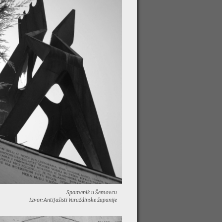
Spomenik u Šemovcu
Izvor: Antifašisti Varaždinske županije