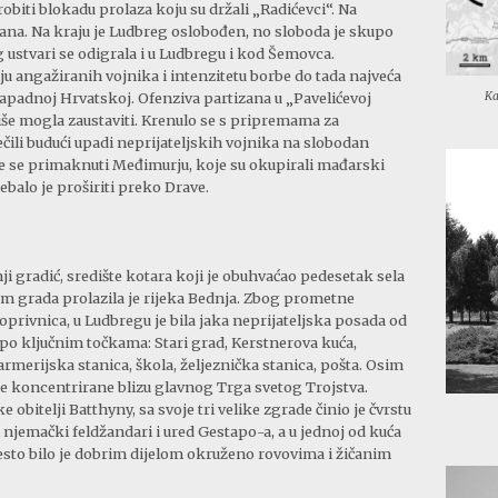
robiti blokadu prolaza koju su držali „Radićevci“. Na
ana. Na kraju je Ludbreg oslobođen, no sloboda je skupo
ustvari se odigrala i u Ludbregu i kod Šemovca.
ju angažiranih vojnika i intenzitetu borbe do tada najveća
Ka
apadnoj Hrvatskoj. Ofenziva partizana u „Pavelićevoj
više mogla zaustaviti. Krenulo se s pripremama za
čili budući upadi neprijateljskih vojnika na slobodan
 više se primaknuti Međimurju, koje su okupirali mađarski
ebalo je proširiti preko Drave.
i gradić, središte kotara koji je obuhvaćao pedesetak sela
om grada prolazila je rijeka Bednja. Zbog prometne
privnica, u Ludbregu je bila jaka neprijateljska posada od
 po ključnim točkama: Stari grad, Kerstnerova kuća,
rmerijska stanica, škola, željeznička stanica, pošta. Osim
ade koncentrirane blizu glavnog Trga svetog Trojstva.
 obitelji Batthyny, sa svoje tri velike zgrade činio je čvrstu
li njemački feldžandari i ured Gestapo-a, a u jednoj od kuća
jesto bilo je dobrim dijelom okruženo rovovima i žičanim