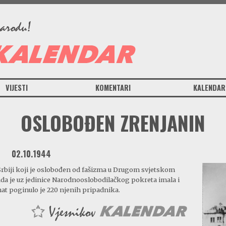
VIJESTI
KOMENTARI
KALENDAR
OSLOBOĐEN ZRENJANIN
02.10.1944
Srbiji koji je oslobođen od fašizma u Drugom svjetskom
da je uz jedinice Narodnooslobodilačkog pokreta imala i
at poginulo je 220 njenih pripadnika.