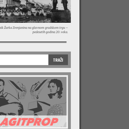
ik Žarka Zrenjanina na glavnom gradskom trgu –
pedesetih godina 20. veka.