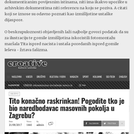
dokumentiranim povijesnim istinama, niti ima ikakvo uporište u
arhivskim dokumentima niti referencu na koju se poziva. A citati
koji se iznose su odavno poznati kao izmišljotine ustaške
dijaspore.
O beskrupuloznosti objavljenih laži najbolje govori podatak da su
za ilustraciju te gomile izmišljotina iskoristili fotomontažu
maršala Tita ispred nacista i ustaša poredanih ispred gomile
leševa - žrtava fašizma.