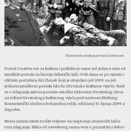
Fotomotaža ustaškog portala Croative.net
Portal Croative.net za kulturu i politiku je samo još jedan u nizu od
ustaških portala za širenje fašistički laži. Ovih dana se po njemu i
sličnim portalima širi članak koji je obajvljen još 2009. na još
jednom ustaškom portalu hkv.hr (Hrvatsko kulturno vijeće). Radi
se o izlaganju autora poznate ustaške tiskovine Hrvatskog slova
na tribini Hrvatskoga kulturnog vijeća pod nazivom Bleiburg:
Komunistički zločini u britanskoj režiji, održanoj 15. lipnja 2009. u
Zagrebu.
Nema smisla uludo trošiti vrijeme na negiranje iznesenih laži u
tom izlaganju. Ništa od navedenog nema veze s poznatim i dobro