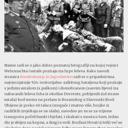
Naime radi se o jako dobro poznatoj fotografiji na kojoj vojnici
Wehrmachta i ustaše poziraju iza hrpe leševa. Kako navodi
stranica
Bandenkamp in Jugoslawien
radi se o pripadnicima
najvjerojatnije 924. teritorijalno-zaštitnog bataljona koji poziraju
s jednim ustašom (s puškom) i domobranom (sasvim lijevo) iza
nabacanih leševa Srba iz okoline Dervente, pobijenih (od strane
ustaša) kod mosta na prelazu iz Bosanskog u Slavonski Brod.
Ubijeno je preko 40 talaca (moguće i znatno više, brojke iz
različitih izvještaja se ne slažu), navodno jer su se za vrijeme
transporta počeli buniti i bježati, i skakati s mosta u Savu. Jedan
dio je ubijen na kopnu, a drugi u vodi. Brođani Hrvati (civili) već su
sljedećeg dana poslali pismenu žalbu svom županu zbog masakra