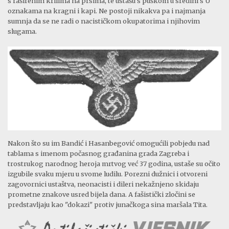
s raširenim krilima na prsima, te ustašu s puškom u sredini s U
oznakama na kragni i kapi. Ne postoji nikakva pa i najmanja
sumnja da se ne radi o nacističkom okupatorima i njihovim
slugama.
Nakon što su im Bandić i Hasanbegović omogućili pobjedu nad
tablama s imenom počasnog građanina grada Zagreba i
trostrukog narodnog heroja mrtvog već 37 godina, ustaše su očito
izgubile svaku mjeru u svome ludilu. Porezni dužnici i otvoreni
zagovornici ustaštva, neonacisti i dileri nekažnjeno skidaju
prometne znakove usred bijela dana. A fašistički zločini se
predstavljaju kao "dokazi" protiv junačkoga sina maršala Tita.