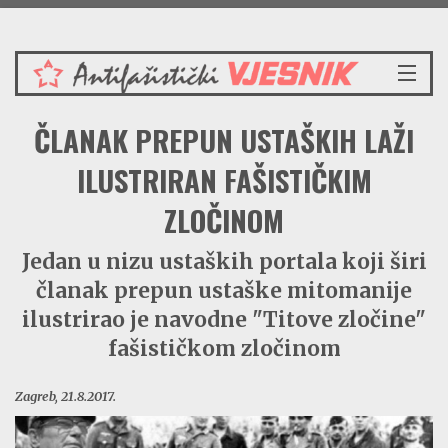
Nedjelja 9.8.2026.
NASLOVNICA
ČLANAK PREPUN USTAŠKIH LAŽI
VIJESTI
REDAKCIJSKI KOMENTAR
ILUSTRIRAN FAŠISTIČKIM
VJESNIKOV KALENDAR
ZLOČINOM
CRVENI ZABAVNIK
PRENOSIMO
Jedan u nizu ustaških portala koji širi
SPOMENICI
članak prepun ustaške mitomanije
BORBENA BIBLIOTEKA
ilustrirao je navodne "Titove zločine"
NAŠE PJESME
fašističkom zločinom
Zagreb, 21.8.2017.