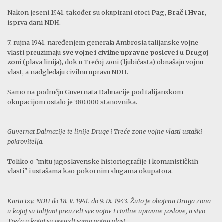
Nakon jeseni 1941. također su okupirani otoci
Pag, Brač i Hvar
,
isprva dani NDH.
7. rujna 1941. naređenjem generala Ambrosia talijanske vojne
vlasti preuzimaju
sve vojne i civilne upravne poslove i u Drugoj
zoni
(plava linija), dok u Trećoj zoni (ljubičasta) obnašaju vojnu
vlast, a nadgledaju civilnu upravu NDH.
Samo na području Guvernata Dalmacije pod talijanskom
okupacijom ostalo je 380.000 stanovnika.
Guvernat Dalmacije te linije Druge i Treće zone vojne vlasti ustaški
pokrovitelja.
Toliko o "mitu jugoslavenske historiografije i komunističkih
vlasti" i ustašama kao pokornim slugama okupatora.
Karta tzv. NDH do 18. V. 1941. do 9. IX. 1943. Žuto je obojana Druga zona
u kojoj su talijani preuzeli sve vojne i civilne upravne poslove, a sivo
Treća u kojoj su preuzli samo vojnu vlast.