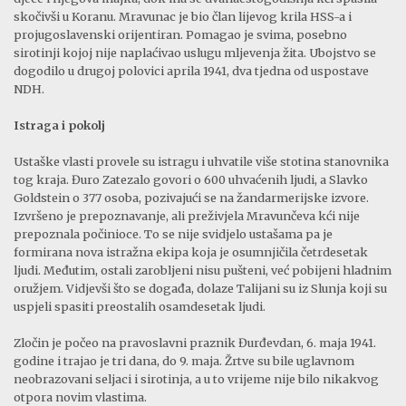
skočivši u Koranu. Mravunac je bio član lijevog krila HSS-a i
projugoslavenski orijentiran. Pomagao je svima, posebno
sirotinji kojoj nije naplaćivao uslugu mljevenja žita. Ubojstvo se
dogodilo u drugoj polovici aprila 1941, dva tjedna od uspostave
NDH.
Istraga i pokolj
Ustaške vlasti provele su istragu i uhvatile više stotina stanovnika
tog kraja. Đuro Zatezalo govori o 600 uhvaćenih ljudi, a Slavko
Goldstein o 377 osoba, pozivajući se na žandarmerijske izvore.
Izvršeno je prepoznavanje, ali preživjela Mravunčeva kći nije
prepoznala počinioce. To se nije svidjelo ustašama pa je
formirana nova istražna ekipa koja je osumnjičila četrdesetak
ljudi. Međutim, ostali zarobljeni nisu pušteni, već pobijeni hladnim
oružjem. Vidjevši što se događa, dolaze Talijani su iz Slunja koji su
uspjeli spasiti preostalih osamdesetak ljudi.
Zločin je počeo na pravoslavni praznik Đurđevdan, 6. maja 1941.
godine i trajao je tri dana, do 9. maja. Žrtve su bile uglavnom
neobrazovani seljaci i sirotinja, a u to vrijeme nije bilo nikakvog
otpora novim vlastima.