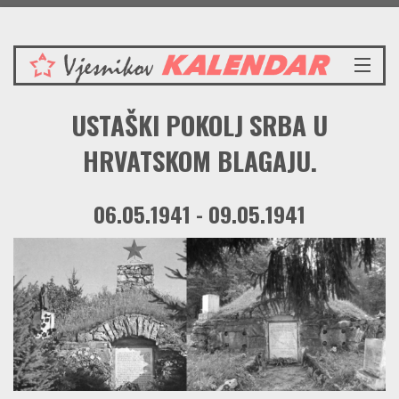
Nedjelja 9.8.2026.
NASLOVNICA
USTAŠKI POKOLJ SRBA U
VIJESTI
REDAKCIJSKI KOMENTAR
HRVATSKOM BLAGAJU.
VJESNIKOV KALENDAR
CRVENI ZABAVNIK
06.05.1941 - 09.05.1941
PRENOSIMO
SPOMENICI
BORBENA BIBLIOTEKA
NAŠE PJESME