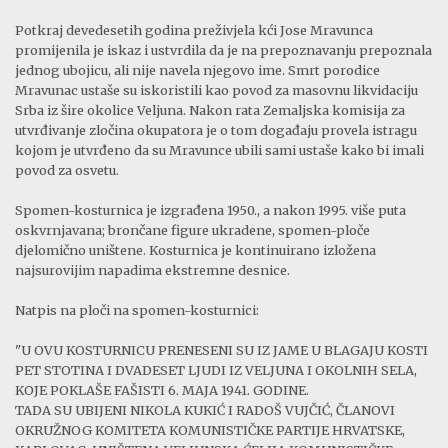
Potkraj devedesetih godina preživjela kći Jose Mravunca
promijenila je iskaz i ustvrdila da je na prepoznavanju prepoznala
jednog ubojicu, ali nije navela njegovo ime. Smrt porodice
Mravunac ustaše su iskoristili kao povod za masovnu likvidaciju
Srba iz šire okolice Veljuna. Nakon rata Zemaljska komisija za
utvrđivanje zločina okupatora je o tom događaju provela istragu
kojom je utvrđeno da su Mravunce ubili sami ustaše kako bi imali
povod za osvetu.
Spomen-kosturnica je izgrađena 1950., a nakon 1995. više puta
oskvrnjavana; brončane figure ukradene, spomen-ploče
djelomično uništene. Kosturnica je kontinuirano izložena
najsurovijim napadima ekstremne desnice.
Natpis na ploči na spomen-kosturnici:
"U OVU KOSTURNICU PRENESENI SU IZ JAME U BLAGAJU KOSTI
PET STOTINA I DVADESET LJUDI IZ VELJUNA I OKOLNIH SELA,
KOJE POKLAŠE FAŠISTI 6. MAJA 1941. GODINE.
TADA SU UBIJENI NIKOLA KUKIĆ I RADOŠ VUJČIĆ, ČLANOVI
OKRUŽNOG KOMITETA KOMUNISTIČKE PARTIJE HRVATSKE,