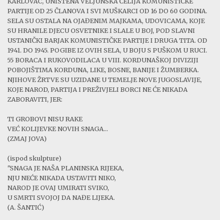
KARLOVAC, UNIŠTENA VELJUNSKA ĆELIJA KOMUNISTIČKE
PARTIJE OD 25 ČLANOVA I SVI MUŠKARCI OD 16 DO 60 GODINA.
SELA SU OSTALA NA OJAĐENIM MAJKAMA, UDOVICAMA, KOJE
SU HRANILE DJECU OSVETNIKE I SLALE U BOJ, POD SLAVNI
USTANIČKI BARJAK KOMUNISTIČKE PARTIJE I DRUGA TITA. OD
1941. DO 1945. POGIBE IZ OVIH SELA, U BOJU S PUŠKOM U RUCI.
55 BORACA I RUKOVODILACA U VIII. KORDUNAŠKOJ DIVIZIJI
POBOJIŠTIMA KORDUNA, LIKE, BOSNE, BANIJE I ŽUMBERKA.
NJIHOVE ŽRTVE SU UZIDANE U TEMELJE NOVE JUGOSLAVIJE,
KOJE NAROD, PARTIJA I PREŽIVJELI BORCI NE ĆE NIKADA
ZABORAVITI, JER:
TI GROBOVI NISU RAKE
VEĆ KOLIJEVKE NOVIH SNAGA...
(ZMAJ JOVA)
(ispod skulpture)
"SNAGA JE NAŠA PLANINSKA RIJEKA,
NJU NEĆE NIKADA USTAVITI NIKO,
NAROD JE OVAJ UMIRATI SVIKO,
U SMRTI SVOJOJ DA NAĐE LIJEKA.
(A. ŠANTIĆ)