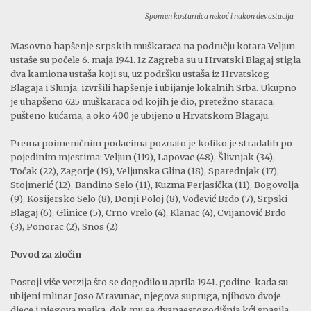
Spomen kosturnica nekoć i nakon devastacija
Masovno hapšenje srpskih muškaraca na području kotara Veljun
ustaše su počele 6. maja 1941. Iz Zagreba su u Hrvatski Blagaj stigla
dva kamiona ustaša koji su, uz podršku ustaša iz Hrvatskog
Blagaja i Slunja, izvršili hapšenje i ubijanje lokalnih Srba. Ukupno
je uhapšeno 625 muškaraca od kojih je dio, pretežno staraca,
pušteno kućama, a oko 400 je ubijeno u Hrvatskom Blagaju.
Prema poimeničnim podacima poznato je koliko je stradalih po
pojedinim mjestima: Veljun (119), Lapovac (48), Šlivnjak (34),
Točak (22), Zagorje (19), Veljunska Glina (18), Sparednjak (17),
Stojmerić (12), Bandino Selo (11), Kuzma Perjasička (11), Bogovolja
(9), Kosijersko Selo (8), Donji Poloj (8), Vođević Brdo (7), Srpski
Blagaj (6), Glinice (5), Crno Vrelo (4), Klanac (4), Cvijanović Brdo
(3), Ponorac (2), Snos (2)
Povod za zločin
Postoji više verzija što se dogodilo u aprila 1941. godine kada su
ubijeni mlinar Joso Mravunac, njegova supruga, njihovo dvoje
djece i njegova majka, dok mu se dvanaestogodišnja kći spasila