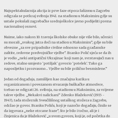
Najspektakularnija akcija iz prve faze otpora fašizmu u Zagrebu
odigrala se potkraj svibnja 1941. na stadionu u Maksimiru gdje su
ustaše pokušali zagrebačke srednjoškolce javno podijeliti prema
nacionalnoj osnovi.
Naime, iako nakon 10. travnja školske obuke nije više bilo, učenici
su morali „svakog jutra doći na stadion u Maksimiru”, gdje su bile
obvezne „za sve pripadnike civilne odnosno sada građanske
zaštite, redovne predvojničke vježbe”. Branko Polić sjeća se da ih
je vodio „neki antipatični Ukrajinac koji nam je, svrstavajući nas u
redove, stalno umjesto 'potiljak' govorio 'potelek'. Tako ga
naposljetku i prozvasmo... Vježbe su bile prilično besmislene.”
Jedan od događaja, zamišljen kao značajna karika u
organiziranom i povezanom stvaranju huškačke atmosfere,
trebao se odigrati 26. svibnja, na stadionu u Maksimiru, za vrijeme
takve vježbe. „Nekakvi nalickani” Zdenko Blažeković (1915 -
1947), tada stožernik Sveučilišnog ustaškog stožera u Zagrebu,
održao je govor. Branku Poliću, koji je nazočio događaju, činilo se
da izgovara „neke otrcane fraze”, što je bilo i točno, ali je i
činjenica da je Blažeković „u svom govoru, koji je, od početka do