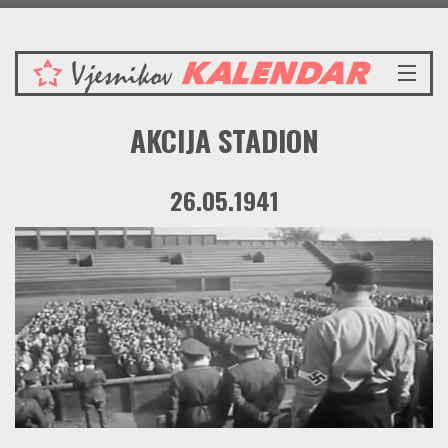
Petak 7.8.2026.
NASLOVNICA
AKCIJA STADION
VIJESTI
REDAKCIJSKI KOMENTAR
26.05.1941
VJESNIKOV KALENDAR
CRVENI ZABAVNIK
PRENOSIMO
SPOMENICI
BORBENA BIBLIOTEKA
NAŠE PJESME