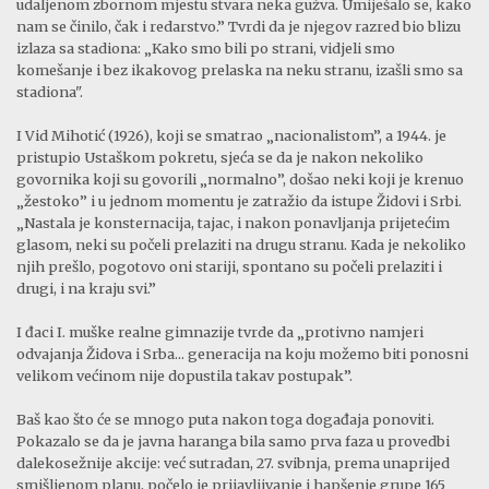
udaljenom zbornom mjestu stvara neka gužva. Umiješalo se, kako
nam se činilo, čak i redarstvo.” Tvrdi da je njegov razred bio blizu
izlaza sa stadiona: „Kako smo bili po strani, vidjeli smo
komešanje i bez ikakovog prelaska na neku stranu, izašli smo sa
stadiona".
I Vid Mihotić (1926), koji se smatrao „nacionalistom”, a 1944. je
pristupio Ustaškom pokretu, sjeća se da je nakon nekoliko
govornika koji su govorili „normalno”, došao neki koji je krenuo
„žestoko” i u jednom momentu je zatražio da istupe Židovi i Srbi.
„Nastala je konsternacija, tajac, i nakon ponavljanja prijetećim
glasom, neki su počeli prelaziti na drugu stranu. Kada je nekoliko
njih prešlo, pogotovo oni stariji, spontano su počeli prelaziti i
drugi, i na kraju svi.”
I đaci I. muške realne gimnazije tvrde da „protivno namjeri
odvajanja Židova i Srba... generacija na koju možemo biti ponosni
velikom većinom nije dopustila takav postupak”.
Baš kao što će se mnogo puta nakon toga događaja ponoviti.
Pokazalo se da je javna haranga bila samo prva faza u provedbi
dalekosežnije akcije: već sutradan, 27. svibnja, prema unaprijed
smišljenom planu, počelo je prijavljivanje i hapšenje grupe 165