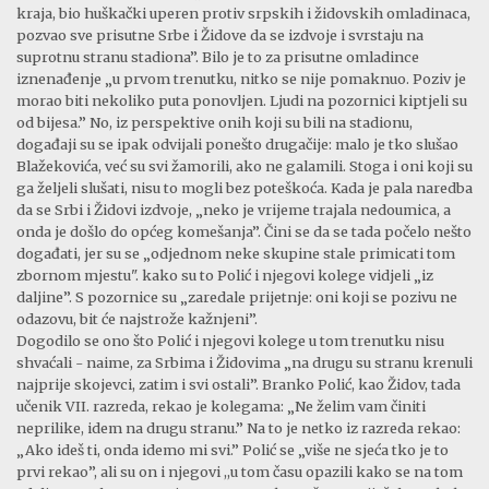
kraja, bio huškački uperen protiv srpskih i židovskih omladinaca,
pozvao sve prisutne Srbe i Židove da se izdvoje i svrstaju na
suprotnu stranu stadiona”. Bilo je to za prisutne omladince
iznenađenje „u prvom trenutku, nitko se nije pomaknuo. Poziv je
morao biti nekoliko puta ponovljen. Ljudi na pozornici kiptjeli su
od bijesa.” No, iz perspektive onih koji su bili na stadionu,
događaji su se ipak odvijali ponešto drugačije: malo je tko slušao
Blažekovića, već su svi žamorili, ako ne galamili. Stoga i oni koji su
ga željeli slušati, nisu to mogli bez poteškoća. Kada je pala naredba
da se Srbi i Židovi izdvoje, „neko je vrijeme trajala nedoumica, a
onda je došlo do općeg komešanja”. Čini se da se tada počelo nešto
događati, jer su se „odjednom neke skupine stale primicati tom
zbornom mjestu". kako su to Polić i njegovi kolege vidjeli „iz
daljine”. S pozornice su „zaredale prijetnje: oni koji se pozivu ne
odazovu, bit će najstrože kažnjeni”.
Dogodilo se ono što Polić i njegovi kolege u tom trenutku nisu
shvaćali - naime, za Srbima i Židovima „na drugu su stranu krenuli
najprije skojevci, zatim i svi ostali”. Branko Polić, kao Židov, tada
učenik VII. razreda, rekao je kolegama: „Ne želim vam činiti
neprilike, idem na drugu stranu.” Na to je netko iz razreda rekao:
„Ako ideš ti, onda idemo mi svi.” Polić se „više ne sjeća tko je to
prvi rekao”, ali su on i njegovi ,,u tom času opazili kako se na tom