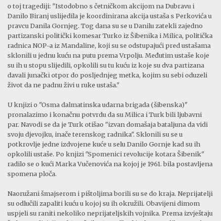
o toj tragediji: "Istodobno s četničkom akcijom na Dubravu i
Danilo Biranj uslijedila je koordinirana akcija ustaša s Perkovića u
pravcu Danila Gornjeg. Tog dana su se u Danilu zatekli zajedno
partizanski politički komesar Turko iz Šibenika i Milica, politička
radnica NOP-a iz Mandaline, koji su se odstupajući pred ustašama
sklonili u jednu kuću na putu prema Vrpolju. Međutim ustaše koje
su ih u stopu slijedili, opkolili su tu kuću iz koje su dva partizana
davali junački otpor do posljednjeg metka, kojim su sebi oduzeli
život da ne padnu živi u ruke ustaša."
U knjizi o "Osma dalmatinska udarna brigada (šibenska)"
pronalazimo i konačnu potvrdu da su Milica i Turk bili ljubavni
par. Navodi se da je Turk otišao "izvan domašaja bataljuna da vidi
svoju djevojku, inače terenskog radnika". Sklonili su se u
potkrovlje jedne izdvojene kuće u selu Danilo Gornje kad su ih
opkolili ustaše. Po knjizi "Spomenici revolucije kotara Šibenik"
radilo se o kući Marka Vučenovića na kojoj je 1961. bila postavljena
spomena ploča.
Naoružani šmajserom i pištoljima borili su se do kraja. Neprijatelji
su odlučili zapaliti kuću u kojoj su ih okružili. Obavijeni dimom
uspjeli su raniti nekoliko neprijateljskih vojnika. Prema izvještaju