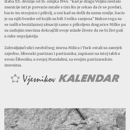
štaba XX. divizije od 14. ožujka 1944. "kad je drugu Veljku nestalo
municije isti je prevario ustaše s tim što je rekao da će se predati,
bacio im strojnicu i pištolj, a oni kad su došli da uzmu oružje, bacio
je na njih bombe od kojih su bili 3 teško ranjena." Nakon toga su
se našli u bezizlaznoj situaciji samo s pištoljem drugarice Milke pa
su zadnjim mecima dokrajčili svoje mlade živote da ne bi živi pali
u ruke neprijatelja.
Zahvaljujući ulici neobičnog imena Milica i Turk ostali su zauvjek
zajedno, šibenski partizan i partizanka, zapisani na istoj tabli u
svom Šibeniku, u svojoj Mandalini, sa svojim partizanskim
imenima.