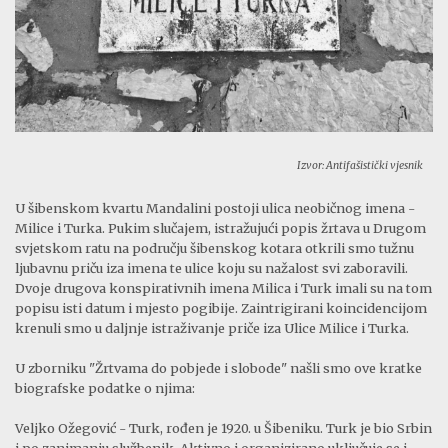
Izvor: Antifašistički vjesnik
U šibenskom kvartu Mandalini postoji ulica neobičnog imena -
Milice i Turka. Pukim slučajem, istražujući popis žrtava u Drugom
svjetskom ratu na području šibenskog kotara otkrili smo tužnu
ljubavnu priču iza imena te ulice koju su nažalost svi zaboravili.
Dvoje drugova konspirativnih imena Milica i Turk imali su na tom
popisu isti datum i mjesto pogibije. Zaintrigirani koincidencijom
krenuli smo u daljnje istraživanje priče iza Ulice Milice i Turka.
U zborniku "Žrtvama do pobjede i slobode" našli smo ove kratke
biografske podatke o njima:
Veljko Ožegović - Turk, rođen je 1920. u Šibeniku. Turk je bio Srbin
i po zanimanju službenik. Aktivno i organizirano uključuje se i