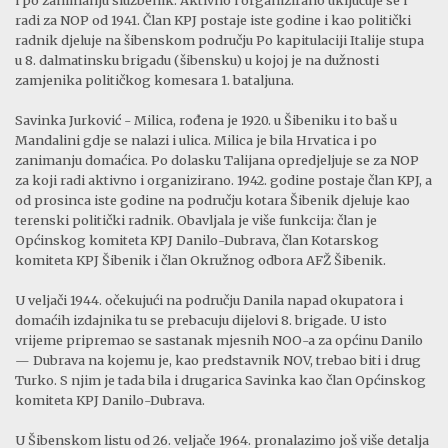
radi za NOP od 1941. Član KPJ postaje iste godine i kao politički
radnik djeluje na šibenskom području Po kapitulaciji Italije stupa
u 8. dalmatinsku brigadu (šibensku) u kojoj je na dužnosti
zamjenika političkog komesara 1. bataljuna.
Savinka Jurković - Milica, rođena je 1920. u Šibeniku i to baš u
Mandalini gdje se nalazi i ulica. Milica je bila Hrvatica i po
zanimanju domaćica. Po dolasku Talijana opredjeljuje se za NOP
za koji radi aktivno i organizirano. 1942. godine postaje član KPJ, a
od prosinca iste godine na području kotara Šibenik djeluje kao
terenski politički radnik. Obavljala je više funkcija: član je
Općinskog komiteta KPJ Danilo-Dubrava, član Kotarskog
komiteta KPJ Šibenik i član Okružnog odbora AFŽ Šibenik.
U veljači 1944. očekujući na području Danila napad okupatora i
domaćih izdajnika tu se prebacuju dijelovi 8. brigade. U isto
vrijeme pripremao se sastanak mjesnih NOO-a za općinu Danilo
— Dubrava na kojemu je, kao predstavnik NOV, trebao biti i drug
Turko. S njim je tada bila i drugarica Savinka kao član Općinskog
komiteta KPJ Danilo-Dubrava.
U Šibenskom listu od 26. veljače 1964. pronalazimo još više detalja